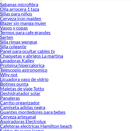
Sabanas microfibra
Olla arrocera 1 taza
Sillas para niños
Cerveza iron maiden
Blazer sin manga mujer
Vasos y copas
Termos para cafe grandes
Sarten
Silla rimax wengue
Silla colgante
Panel para ocultar cables tv
Chaquetas y abrigos La martina
Lavadoras Kalley
Proteina hipercalorica
Telescopio astronomico
Why not
Licuadora vaso de vidrio
Botines punta
Maletas de viaje Totto
Deshidratador solar
Panaleras
Carrito organizador
Camiseta adidas negra
Guantes mordedores para bebes
Cerveza artesanal
Aspiradoras Electrolux
Cafeteras electricas Hamilton beach
Faldas de cuero largas