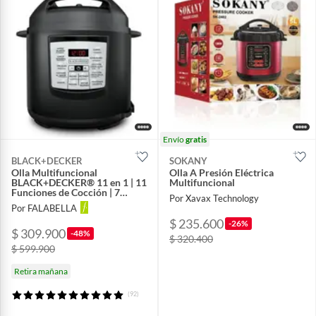
Envío
gratis
BLACK+DECKER
SOKANY
Olla Multifuncional
Olla A Presión Eléctrica
BLACK+DECKER® 11 en 1 | 11
Multifuncional
Funciones de Cocción | 7
Por Xavax Technology
Funciones de Olla a Presión y
Por FALABELLA
7 Funciones sin Presión| 9
$ 235.600
Sistemas de Seguridad |
-26%
$ 309.900
Capacidad 5.7 Litros | PR100B
-48%
$ 320.400
$ 599.900
Retira mañana
(92)