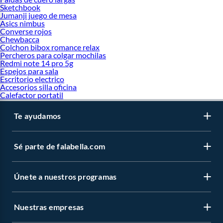
Sketchbook
Jumanji juego de mesa
Asics nimbus
Converse rojos
Chewbacca
Colchon bibox romance relax
Percheros para colgar mochilas
Redmi note 14 pro 5g
Espejos para sala
Escritorio electrico
Accesorios silla oficina
Calefactor portatil
Te ayudamos
Sé parte de falabella.com
Únete a nuestros programas
Nuestras empresas