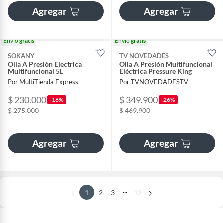
Agregar
Agregar
Envío
gratis
Envío
gratis
SOKANY
TV NOVEDADES
Olla A Presión Electrica
Olla A Presión Multifuncional
Multifuncional 5L
Eléctrica Pressure King
Por MultiTienda Express
Por TVNOVEDADESTV
$ 230.000
$ 349.900
-16%
-26%
$ 275.000
$ 469.900
Agregar
Agregar
...
1
2
3
12