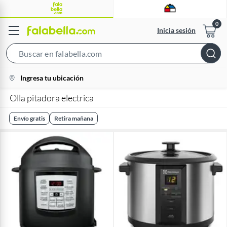
Inicia sesión
Search
Bar
location-
Ingresa tu ubicación
icon
Olla pitadora electrica
Envío gratis
Retira mañana