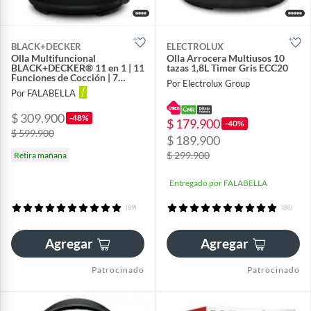
BLACK+DECKER
ELECTROLUX
Olla Multifuncional
Olla Arrocera Multiusos 10
BLACK+DECKER® 11 en 1 | 11
tazas 1,8L Timer Gris ECC20
Funciones de Cocción | 7
Por Electrolux Group
Funciones de Olla a Presión y
Por FALABELLA
7 Funciones sin Presión| 9
Sistemas de Seguridad |
$ 309.900
Capacidad 5.7 Litros | PR100B
-48%
$ 179.900
-40%
$ 599.900
$ 189.900
$ 299.900
Retira mañana
Entregado por FALABELLA
(89)
(80)
Agregar
Agregar
Patrocinado
Patrocinado