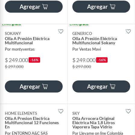
Agregar
Agregar
Envío
gratis
Envío
gratis
SOKANY
GENERICO
Olla A Presión Eléctrica
Olla A Presión Eléctrica
Multifuncional
Multifuncional Sokany
Por montyventas
Por Ventas Mavi
$ 249.000
$ 249.000
-16%
-16%
$ 297.000
$ 297.000
Agregar
Agregar
HOME ELEMENTS
SKY
Olla A Presion Electrica
Olla Arrocera Original
Multifuncional 12 Funciones
Eléctrica Nia 1,8 Litros
En
Vaporera Tapa Vidrio
Por ENTORNO A&C SAS
Por Llevame on line Colombia