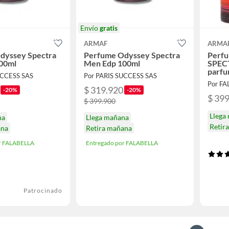
Envío
gratis
ARMAF
ARMA
dyssey Spectra
Perfume Odyssey Spectra
Perf
00ml
Men Edp 100ml
SPECT
parf
UCCESS SAS
Por PARIS SUCCESS SAS
Por F
$ 319.920
-20%
-20%
$ 39
$ 399.900
Llega
na
Llega mañana
Retir
ana
Retira mañana
r FALABELLA
Entregado por FALABELLA
Patrocinado