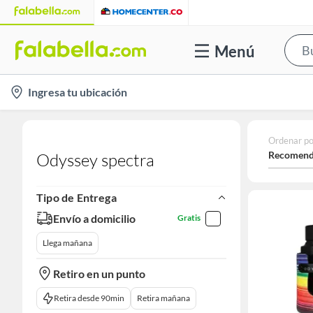
Menú
location-
Ingresa tu ubicación
icon
Ordenar po
Recomend
Odyssey spectra
Tipo de Entrega
Envío a domicilio
Gratis
Llega mañana
Retiro en un punto
Retira desde 90min
Retira mañana