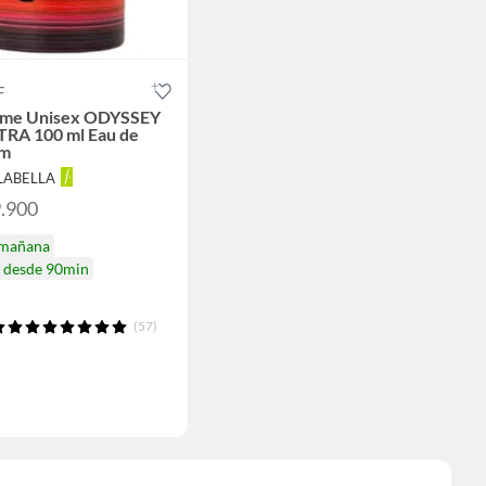
F
ume Unisex ODYSSEY
RA 100 ml Eau de
um
ALABELLA
9.900
 mañana
a desde 90min
(57)