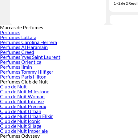
1 - 2 de 2 Resu
Marcas de Perfumes
Perfumes
Perfumes Lattafa
Perfumes Carolina Herrera
Perfumes Al Haramain
Perfumes Creed
Perfumes Yves Saint Laurent
Perfumes Orientica
Perfumes Ilmin
Perfumes Tommy Hilfiger
Perfumes Paris Hilton
Perfumes Club de Nuit
Club de Nuit
Club de Nuit Milestone
Club de Nuit Woman
Club de Nuit Intense
Club de Nuit Precieux
Club de Nuit Urban
Club de Nuit Urban Elixir
Club de Nuit Iconic
Club de Nuit Sillage
Club de Nuit Imperiale
Perfumes Odyssey