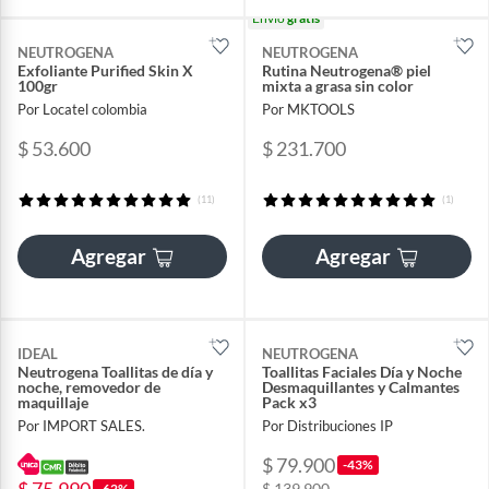
Envío
gratis
NEUTROGENA
NEUTROGENA
Exfoliante Purified Skin X
Rutina Neutrogena® piel
100gr
mixta a grasa sin color
Por Locatel colombia
Por MKTOOLS
$ 53.600
$ 231.700
(11)
(1)
Agregar
Agregar
IDEAL
NEUTROGENA
Neutrogena Toallitas de día y
Toallitas Faciales Día y Noche
noche, removedor de
Desmaquillantes y Calmantes
maquillaje
Pack x3
Por IMPORT SALES.
Por Distribuciones IP
$ 79.900
-43%
$ 139.900
-62%