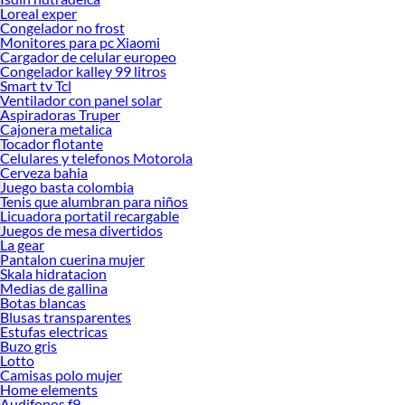
Loreal exper
Congelador no frost
Monitores para pc Xiaomi
Cargador de celular europeo
Congelador kalley 99 litros
Smart tv Tcl
Ventilador con panel solar
Aspiradoras Truper
Cajonera metalica
Tocador flotante
Celulares y telefonos Motorola
Cerveza bahia
Juego basta colombia
Tenis que alumbran para niños
Licuadora portatil recargable
Juegos de mesa divertidos
La gear
Pantalon cuerina mujer
Skala hidratacion
Medias de gallina
Botas blancas
Blusas transparentes
Estufas electricas
Buzo gris
Lotto
Camisas polo mujer
Home elements
Audifonos f9