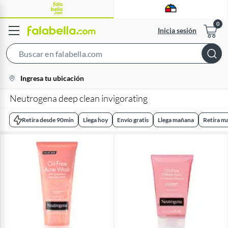
Inicia sesión
Search
Bar
location-
Ingresa tu ubicación
icon
Neutrogena deep clean invigorating
Retira desde 90min
Llega hoy
Envío gratis
Llega mañana
Retira m