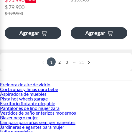
$ 75.990
$ 79.900
$ 199.900
Agregar
Agregar
...
1
2
3
21
Freidora de aire de vidrio
Corta unas y limas para bebe
Aspiradora de muebles
Pista hot wheels garage
Escritorio flotante plegable
Pantalones de lino mujer zara
Vestidos de baño enterizos modernos
Blazer negro mujer
Lampara para uñas semipermanentes
Jardineras elegantes para mujer
Isdin nutradeica