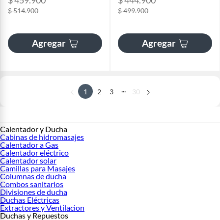
$ 459.900
$ 444.900
$ 514.900
$ 499.900
Agregar
Agregar
...
1
2
3
30
Calentador y Ducha
Cabinas de hidromasajes
Calentador a Gas
Calentador eléctrico
Calentador solar
Camillas para Masajes
Columnas de ducha
Combos sanitarios
Divisiones de ducha
Duchas Eléctricas
Extractores y Ventilacion
Duchas y Repuestos