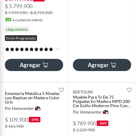
$ 5.799.900
$ 7.999.990 - $ 8.759.900
6
cuotas sin interés
Llega mañana
Envío Programado
(23)
Agregar
Agregar
BERTOLINI
Estantería Metálica 5 Niveles
Mueble Para Tv De 75
con Repisas en Madera Color
Pulgadas En Madera MPD 200
Gris
Cm Estilo Moderno Pino Con
Por Homecenter
Blanco
Por Homecenter
$ 109.900
-34%
$ 789.900
-36%
$ 165.900
$ 1.229.900