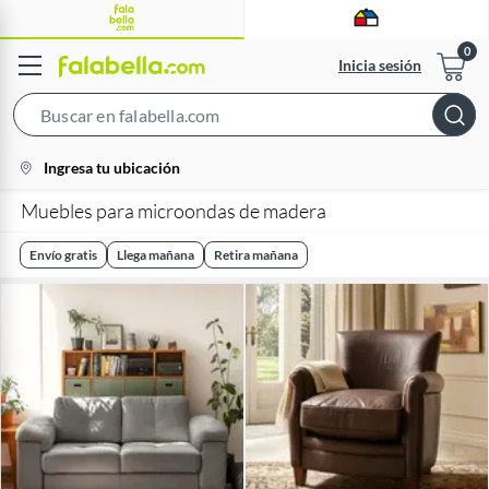
Inicia sesión
Search
Bar
location-
Ingresa tu ubicación
icon
Muebles para microondas de madera
Envío gratis
Llega mañana
Retira mañana