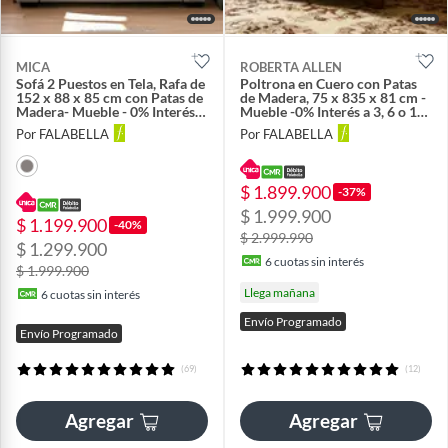
MICA
ROBERTA ALLEN
Sofá 2 Puestos en Tela, Rafa de
Poltrona en Cuero con Patas
152 x 88 x 85 cm con Patas de
de Madera, 75 x 835 x 81 cm -
Madera- Mueble - 0% Interés a
Mueble -0% Interés a 3, 6 o 12
3, 6 o 12 Cuotas Pagando con
Cuotas Pagando con tu CMR
Por FALABELLA
Por FALABELLA
tu CMR Banco Falabella
Banco Falabella
$ 1.899.900
-37%
$ 1.999.900
$ 1.199.900
-40%
$ 2.999.990
$ 1.299.900
6
cuotas sin interés
$ 1.999.900
Llega mañana
6
cuotas sin interés
Envío Programado
Envío Programado
(69)
(12)
Agregar
Agregar