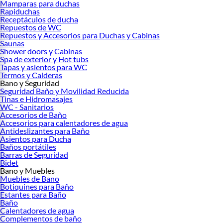
Mamparas para duchas
Rapiduchas
Receptáculos de ducha
Repuestos de WC
Repuestos y Accesorios para Duchas y Cabinas
Saunas
Shower doors y Cabinas
Spa de exterior y Hot tubs
Tapas y asientos para WC
Termos y Calderas
Bano y Seguridad
Seguridad Baño y Movilidad Reducida
Tinas e Hidromasajes
WC - Sanitarios
Accesorios de Baño
Accesorios para calentadores de agua
Antideslizantes para Baño
Asientos para Ducha
Baños portátiles
Barras de Seguridad
Bidet
Bano y Muebles
Muebles de Bano
Botiquines para Baño
Estantes para Baño
Baño
Calentadores de agua
Complementos de baño