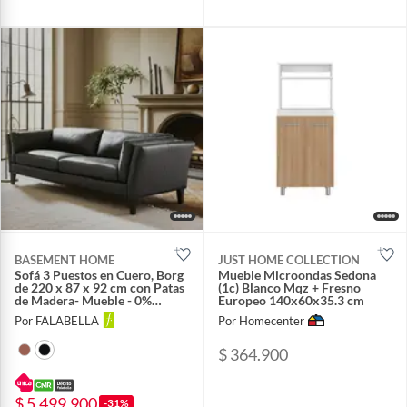
BASEMENT HOME
JUST HOME COLLECTION
Sofá 3 Puestos en Cuero, Borg
Mueble Microondas Sedona
de 220 x 87 x 92 cm con Patas
(1c) Blanco Mqz + Fresno
de Madera- Mueble - 0%
Europeo 140x60x35.3 cm
Interés a 3, 6 o 12 Cuotas
Por FALABELLA
Por Homecenter
Pagando con tu CMR Banco
Falabella
$ 364.900
$ 5.499.900
-31%