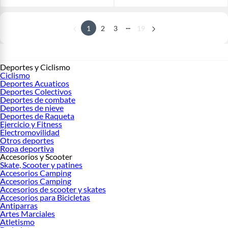
...
1
2
3
19
Deportes y Ciclismo
Ciclismo
Deportes Acuaticos
Deportes Colectivos
Deportes de combate
Deportes de nieve
Deportes de Raqueta
Ejercicio y Fitness
Electromovilidad
Otros deportes
Ropa deportiva
Accesorios y Scooter
Skate, Scooter y patines
Accesorios Camping
Accesorios Camping
Accesorios de scooter y skates
Accesorios para Bicicletas
Antiparras
Artes Marciales
Atletismo