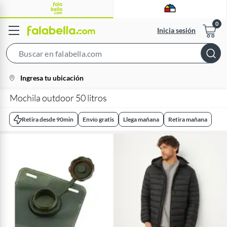
Inicia sesión
Search
Bar
location-
Ingresa tu ubicación
icon
Mochila outdoor 50 litros
Retira desde 90min
Envío gratis
Llega mañana
Retira mañana