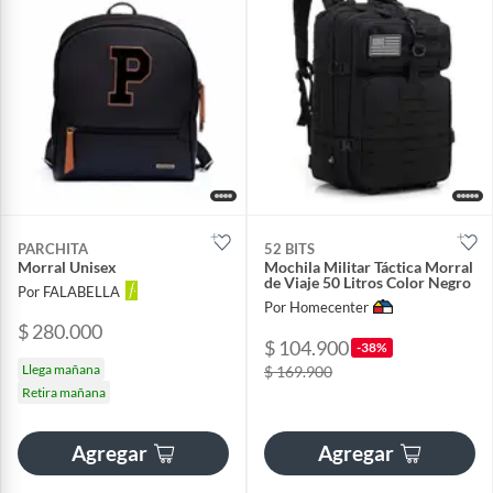
PARCHITA
52 BITS
Morral Unisex
Mochila Militar Táctica Morral
de Viaje 50 Litros Color Negro
Por FALABELLA
Por Homecenter
$ 280.000
$ 104.900
-38%
Llega mañana
$ 169.900
Retira mañana
Agregar
Agregar