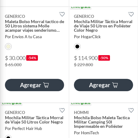
Envío
gratis
GENERICO
GENERICO
Maleta Bolso Morral tactico de
Mochila Militar Táctica Morral
50 Litros sistema Molle
de Viaje 50 Litros en Poliéster
acampar viajes senderismo
Color Negro
CAQUI
Por Envios A tu Casa
Por HogarClick
$ 30.000
$ 114.900
-54%
-50%
$ 65.000
$ 229.800
Agregar
Agregar
Envío
gratis
Envío
gratis
GENERICO
HOMMI
Mochila Militar Táctica Morral
Mochila Bolso Maleta Tactica
de Viaje 50 Litros Color Negro
Militar Camping 50l
Impermeable en Poliéster
Por Perfect Hair Hub
Por HomiTech