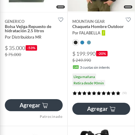
GENERICO
MOUNTAIN GEAR
Bolsa Vejiga Repuesto de
Chaqueta Hombre Outdoor
hidratación 2.5 litros
Por FALABELLA
Por Distribuidora MR
$ 35.000
-53%
$ 199.990
-20%
$ 75.000
$ 249.990
3
cuotas sin interés
Llega mañana
Retira desde 90min
(50)
Agregar
Agregar
Patrocinado