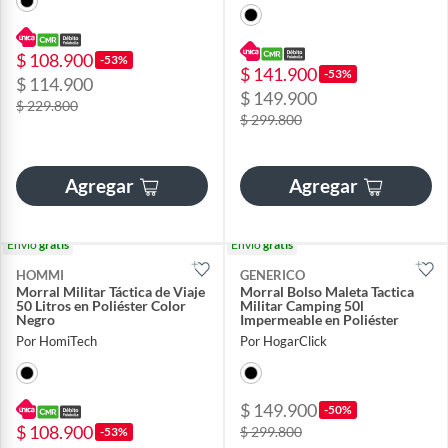
$ 108.900
-53%
$ 141.900
-53%
$ 114.900
$ 149.900
$ 229.800
$ 299.800
Agregar
Agregar
Envío
gratis
Envío
gratis
HOMMI
GENERICO
Morral Militar Táctica de Viaje
Morral Bolso Maleta Tactica
50 Litros en Poliéster Color
Militar Camping 50l
Negro
Impermeable en Poliéster
Por HomiTech
Por HogarClick
$ 149.900
-50%
$ 108.900
$ 299.800
-53%