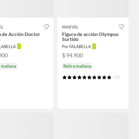
EL
MARVEL
a de Acción Doctor
Figura de acción Olympus
m
Surtido
ALABELLA
Por FALABELLA
900
$ 94.900
a mañana
Retira mañana
(12)