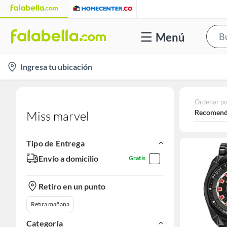
Menú
location-
Ingresa tu ubicación
icon
Ordenar po
Recomend
Miss marvel
Tipo de Entrega
Envío a domicilio
Gratis
Retiro en un punto
Retira mañana
Categoría