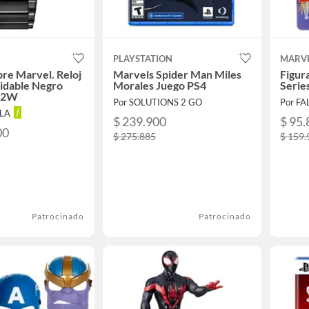
PLAYSTATION
MARV
re Marvel. Reloj
Marvels Spider Man Miles
Figur
idable Negro
Morales Juego PS4
Serie
52W
Por SOLUTIONS 2 GO
Por F
LLA
$ 239.900
$ 95.
00
$ 275.885
$ 159.
Patrocinado
Patrocinado