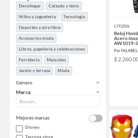
Decohogar
Calzado y tenis
Niños y juguetería
Tecnología
CITIZEN
Deportes y aire libre
Reloj Homb
Acero inox
Accesorios moda
AW1019-
Libros, papelería y celebraciones
Por FALABE
$ 2.260.0
Ferretería
Mascotas
Jardín y terraza
Moda
Belleza, higiene y salud
Género
Marca
Música y pasatiempos
Automotriz
Dormitorio
Aseo y limpieza
Mejores marcas
Disney
Tayrona store