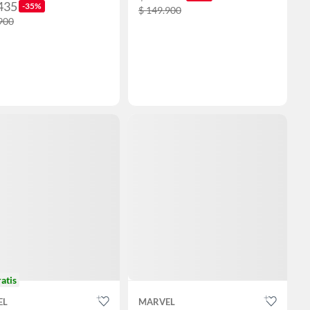
435
-35%
$ 149.900
900
ratis
EL
MARVEL