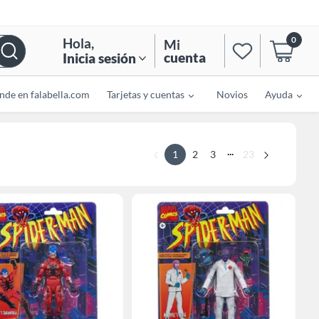
0
Hola
,
Mi
cuenta
Inicia sesión
nde en falabella.com
Tarjetas y cuentas
Novios
Ayuda
...
1
2
3
23