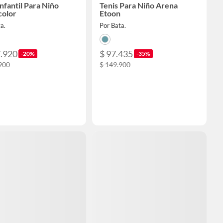
nfantil Para Niño
Tenis Para Niño Arena
color
Etoon
a.
Por Bata.
7.920
$ 97.435
-20%
-35%
900
$ 149.900