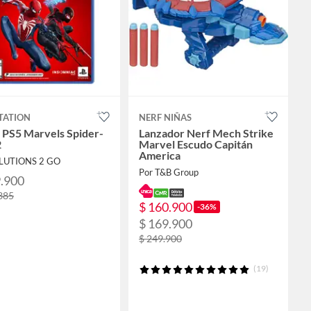
TATION
NERF NIÑAS
 PS5 Marvels Spider-
Lanzador Nerf Mech Strike
2
Marvel Escudo Capitán
America
OLUTIONS 2 GO
Por T&B Group
9.900
385
$ 160.900
-36%
$ 169.900
$ 249.900
(19)