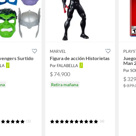
MARVEL
PLAYS
vengers Surtido
Figura de acción Historietas
Juego
Man 
LLA
Por FALABELLA
Por S
$ 74.900
$ 32
ana
Retira mañana
$ 379.
(1)
(6)