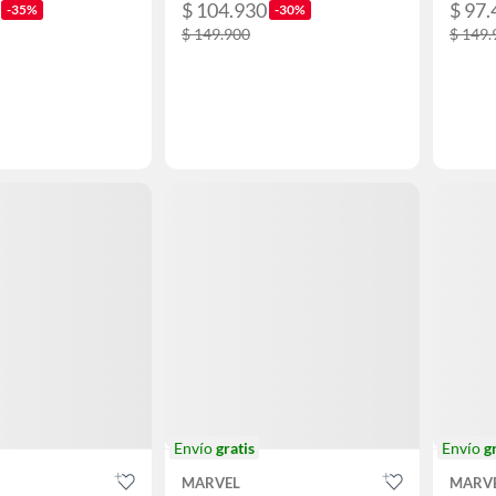
$ 104.930
$ 97.
-35%
-30%
$ 149.900
$ 149.
Envío
gratis
Envío
g
MARVEL
MARV