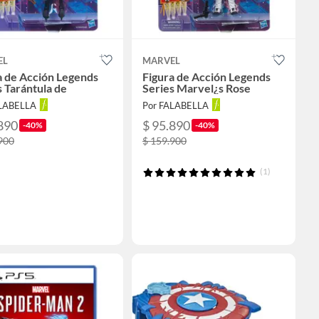
EL
MARVEL
a de Acción Legends
Figura de Acción Legends
s Tarántula de
Series Marvel¿s Rose
ALABELLA
Por FALABELLA
890
$ 95.890
-40%
-40%
900
$ 159.900
(1)