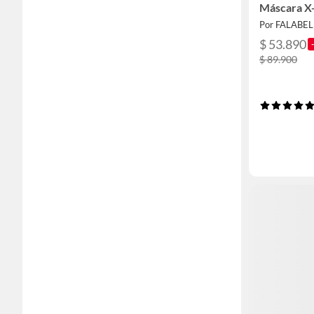
Máscara X
Por FALABE
$ 53.890
$ 89.900