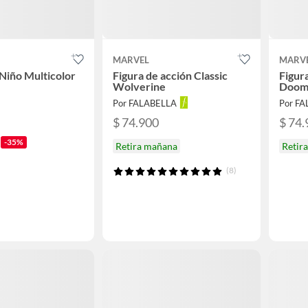
MARVEL
MARV
 Niño Multicolor
Figura de acción Classic
Figur
Wolverine
Doo
Por FALABELLA
Por F
$ 74.900
$ 74.
-35%
Retira mañana
Retir
(8)