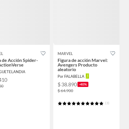
EL
MARVEL
a de Acción Spider-
Figura de acción Marvel:
ctionVerse
Avengers Producto
aleatorio
UGUETELANDIA
Por FALABELLA
410
$ 38.890
-40%
00
$ 64.900
(3)