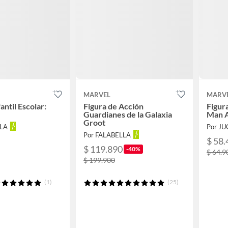
MARVEL
MARV
antil Escolar:
Figura de Acción
Figur
Guardianes de la Galaxia
Man A
Groot
LLA
Por J
Por FALABELLA
$ 58.
$ 119.890
-40%
$ 64.9
$ 199.900
(1)
(25)