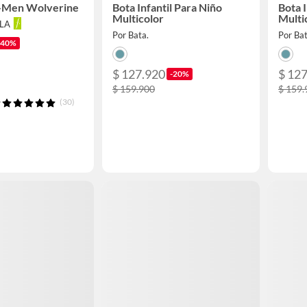
-Men Wolverine
Bota Infantil Para Niño
Bota I
Multicolor
Multi
LLA
Por Bata.
Por Bat
-40%
$ 127.920
$ 12
-20%
$ 159.900
$ 159.
(30)