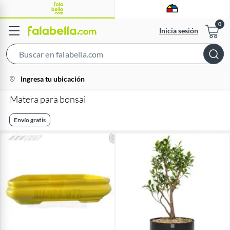
Inicia sesión
Search
Bar
location-
Ingresa tu ubicación
icon
Matera para bonsai
Envío gratis