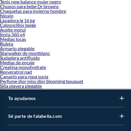
Tenis new balance mujer negro
Chupos para bebe Dr browns
Chaquetas para invierno hombre
Nioxin
Lavadora lg 16 kg
Calzoncillos beige
Aceite motul
Insta 360 x4
Medias locas
Ruleta
Armario plegable
Starwalker de montblanc
Sudadera antifluido
Medias de encaje
Creatina monohydrate
Resveratrol nad
Canasto para ropa sucia
Perfume dior miss dior blooming bouquet
Silla playera plegable
Te ayudamos
Sé parte de falabella.com