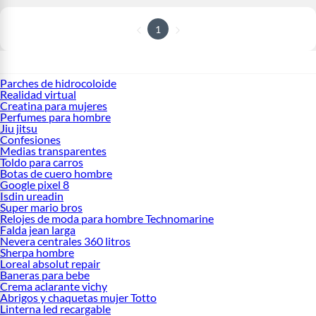
1
Parches de hidrocoloide
Realidad virtual
Creatina para mujeres
Perfumes para hombre
Jiu jitsu
Confesiones
Medias transparentes
Toldo para carros
Botas de cuero hombre
Google pixel 8
Isdin ureadin
Super mario bros
Relojes de moda para hombre Technomarine
Falda jean larga
Nevera centrales 360 litros
Sherpa hombre
Loreal absolut repair
Baneras para bebe
Crema aclarante vichy
Abrigos y chaquetas mujer Totto
Linterna led recargable