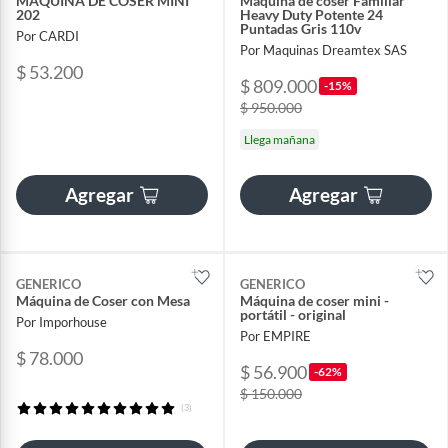
MAQUINA DE COSER MINI
Máquina de coser Familiar
202
Heavy Duty Potente 24
Puntadas Gris 110v
Por CARDI
Por Maquinas Dreamtex SAS
$ 53.200
$ 809.000
-15%
$ 950.000
Llega mañana
Agregar
Agregar
GENERICO
GENERICO
Máquina de Coser con Mesa
Máquina de coser mini -
portátil - original
Por Imporhouse
Por EMPIRE
$ 78.000
$ 56.900
-62%
$ 150.000
(3)