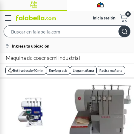
Inicia sesión
Search
Bar
location-
Ingresa tu ubicación
icon
Máquina de coser semi industrial
Retira desde 90min
Envío gratis
Llega mañana
Retira mañana