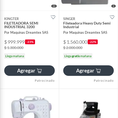
KINGTER
SINGER
FILETEADORA SEMI
Fileteadora Heavy Duty Semi
INDUSTRIAL 3200
Industrial
Por Maquinas Dreamtex SAS
Por Maquinas Dreamtex SAS
$ 999.999
$ 1.560.000
-23%
-22%
$ 1.300.000
$ 2.000.000
Llega mañana
Llega
gratis
mañana
Agregar
Agregar
Patrocinado
Patrocinado