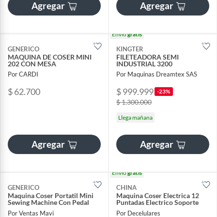
Agregar
Agregar
Envío
gratis
GENERICO
KINGTER
MAQUINA DE COSER MINI
FILETEADORA SEMI
202 CON MESA
INDUSTRIAL 3200
Por CARDI
Por Maquinas Dreamtex SAS
$ 62.700
$ 999.999
-23%
$ 1.300.000
Llega mañana
Agregar
Agregar
Envío
gratis
GENERICO
CHINA
Maquina Coser Portatil Mini
Maquina Coser Electrica 12
Sewing Machine Con Pedal
Puntadas Electrico Soporte
Por Ventas Mavi
Por Decelulares