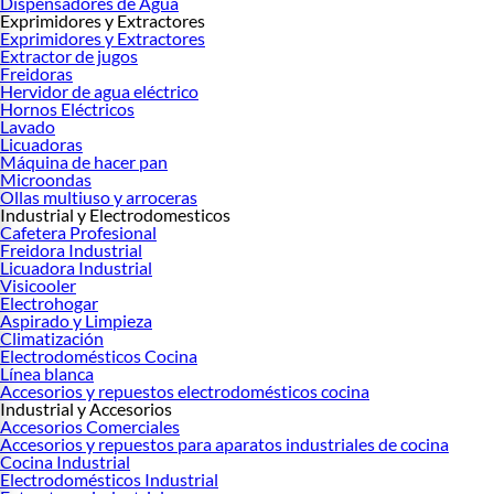
Dispensadores de Agua
Exprimidores y Extractores
Exprimidores y Extractores
Extractor de jugos
Freidoras
Hervidor de agua eléctrico
Hornos Eléctricos
Lavado
Licuadoras
Máquina de hacer pan
Microondas
Ollas multiuso y arroceras
Industrial y Electrodomesticos
Cafetera Profesional
Freidora Industrial
Licuadora Industrial
Visicooler
Electrohogar
Aspirado y Limpieza
Climatización
Electrodomésticos Cocina
Línea blanca
Accesorios y repuestos electrodomésticos cocina
Industrial y Accesorios
Accesorios Comerciales
Accesorios y repuestos para aparatos industriales de cocina
Cocina Industrial
Electrodomésticos Industrial