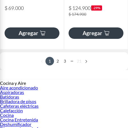
$ 69.000
$ 124.900
-29%
$ 174.900
Agregar
Agregar
...
1
2
3
21
Cocina y Aire
Aire acondicionado
Aspiradoras
Batidoras
Brilladora de pisos
Cafeteras eléctricas
Calefacción
Cocina
Cocina Entretenida
Deshumificador