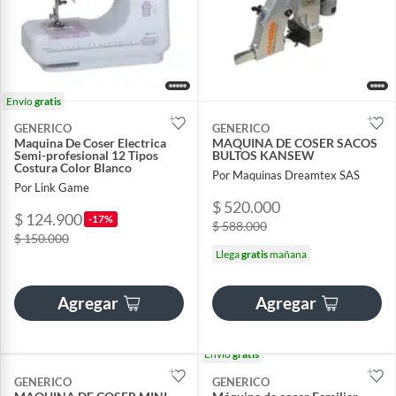
Envío
gratis
GENERICO
GENERICO
Maquina De Coser Electrica
MAQUINA DE COSER SACOS
Semi-profesional 12 Tipos
BULTOS KANSEW
Costura Color Blanco
Por Maquinas Dreamtex SAS
Por Link Game
$ 520.000
$ 124.900
-17%
$ 588.000
$ 150.000
Llega
gratis
mañana
Agregar
Agregar
Envío
gratis
GENERICO
GENERICO