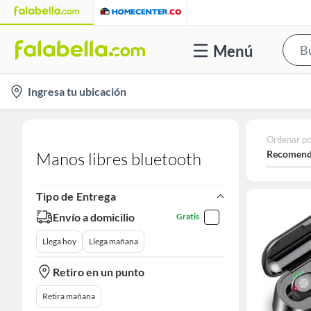
Menú
location-
Ingresa tu ubicación
icon
Ordenar po
Recomend
Manos libres bluetooth
Tipo de Entrega
Envío a domicilio
Gratis
Llega hoy
Llega mañana
Retiro en un punto
Retira mañana