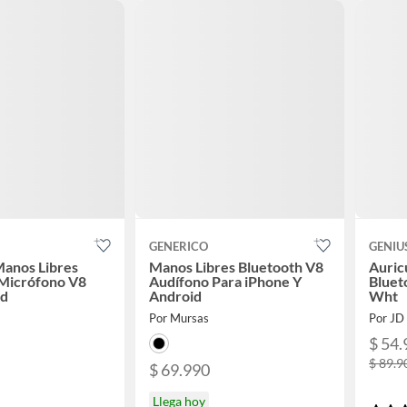
GENERICO
GENIU
Manos Libres
Manos Libres Bluetooth V8
Auric
 Micrófono V8
Audífono Para iPhone Y
Bluet
nd
Android
Wht
Por Mursas
Por J
$ 54.
$ 89.9
$ 69.990
Llega hoy