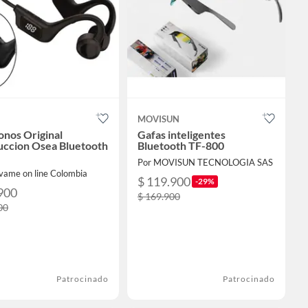
MOVISUN
onos Original
Gafas inteligentes
ccion Osea Bluetooth
Bluetooth TF-800
Por MOVISUN TECNOLOGIA SAS
evame on line Colombia
$ 119.900
-29%
900
$ 169.900
00
Patrocinado
Patrocinado