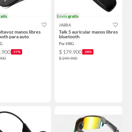
ratis
Envío
gratis
JABRA
altavoz manos libres
Talk 5 auricular manos libres
ooth para auto
bluetooth
XG
Por HXG
9.900
$ 179.900
-57%
-28%
900
$ 249.900