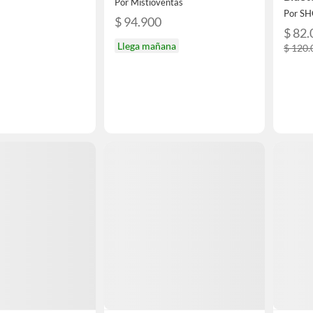
Por Mistioventas
Para 
Por S
Luz 
$ 94.900
$ 82.
Llega mañana
$ 120.