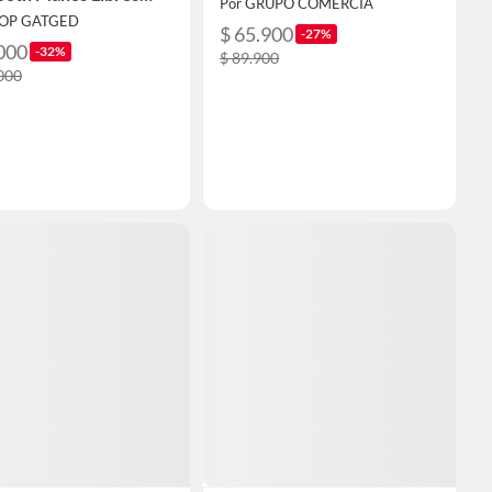
Por GRUPO COMERCIA
Casco Moto V10 Con
HOP GATGED
RGB
$ 65.900
-27%
000
-32%
$ 89.900
000