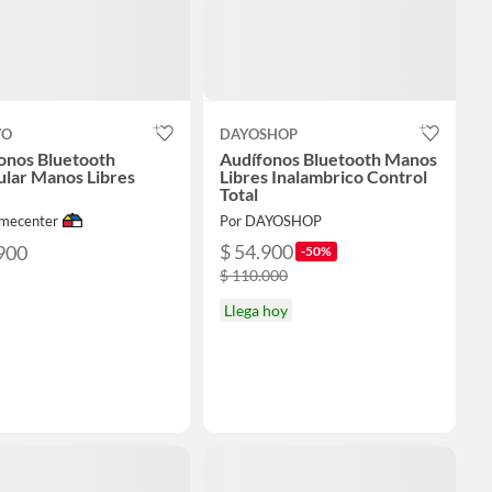
VO
DAYOSHOP
onos Bluetooth
Audífonos Bluetooth Manos
ular Manos Libres
Libres Inalambrico Control
Total
mecenter
Por DAYOSHOP
$ 54.900
900
-50%
$ 110.000
Llega hoy