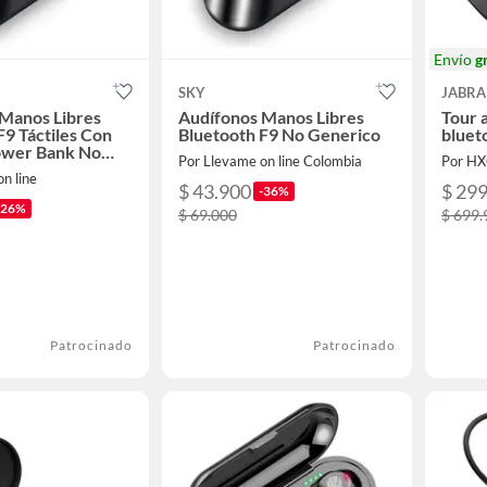
Envío
g
SKY
JABRA
Manos Libres
Audífonos Manos Libres
Tour 
F9 Táctiles Con
Bluetooth F9 No Generico
bluet
ower Bank No
Por Llevame on line Colombia
Por H
n line
$ 43.900
$ 29
-36%
-26%
$ 69.000
$ 699.
Patrocinado
Patrocinado