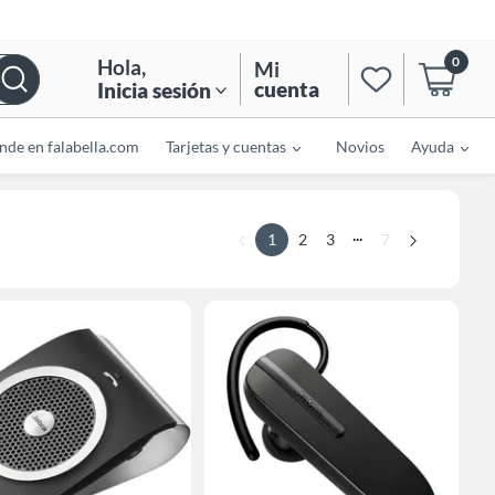
0
Hola
,
Mi
cuenta
Inicia sesión
nde en falabella.com
Tarjetas y cuentas
Novios
Ayuda
...
1
2
3
7