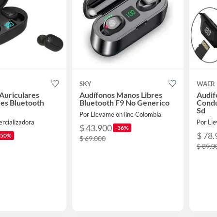
SKY
WAER
Auriculares
Audífonos Manos Libres
Audif
es Bluetooth
Bluetooth F9 No Generico
Condu
Sd
Por Llevame on line Colombia
rcializadora
Por Ll
$ 43.900
-36%
$ 78.
-50%
$ 69.000
$ 89.0