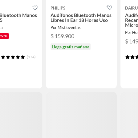
PHILIPS
DAIRU
 Bluetooth Manos
Audífonos Bluetooth Manos
Audif
05
Libres In Ear 18 Horas Uso
Recar
Micro
ra
Por Mistioventas
Por Ho
$ 159.900
-26%
$ 14
Llega
gratis
mañana
(174)