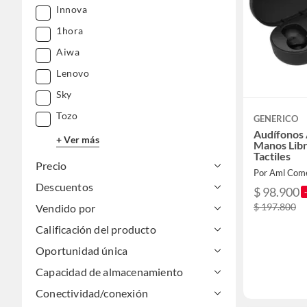
Innova
1hora
Aiwa
Lenovo
Sky
Tozo
GENERICO
Audífonos 
+ Ver más
Manos Libr
Tactiles
Precio
Por Aml Come
Descuentos
$ 98.900
$ 197.800
Vendido por
Calificación del producto
Oportunidad única
Capacidad de almacenamiento
Conectividad/conexión