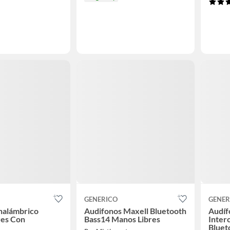
GENERICO
GENER
nalámbrico
Audifonos Maxell Bluetooth
Audíf
res Con
Bass14 Manos Libres
Inter
Bluet