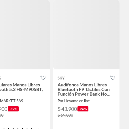
S
SKY
ulares Manos Libres
Audífonos Manos Libres
ooth 5.3 HS-M905BT,
Bluetooth F9 Táctiles Con
Función Power Bank No
Generico
D MARKET SAS
Por Llevame on line
900
$ 43.900
-39%
-26%
00
$ 59.000