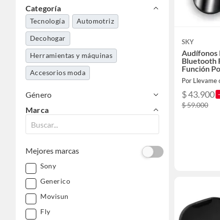
Categoría
Tecnología
Automotriz
Decohogar
SKY
Audífonos 
Herramientas y máquinas
Bluetooth 
Función P
Accesorios moda
Generico
Por Llevame o
$ 43.900
Género
$ 59.000
Marca
Mejores marcas
Sony
Generico
Movisun
Fly