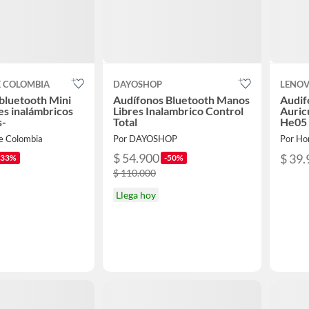
E COLOMBIA
DAYOSHOP
LENO
bluetooth Mini
Audífonos Bluetooth Manos
Audif
es inalámbricos
Libres Inalambrico Control
Auric
s-
Total
He05
ce Colombia
Por DAYOSHOP
Por Ho
$ 54.900
$ 39.
-33%
-50%
$ 110.000
Llega hoy