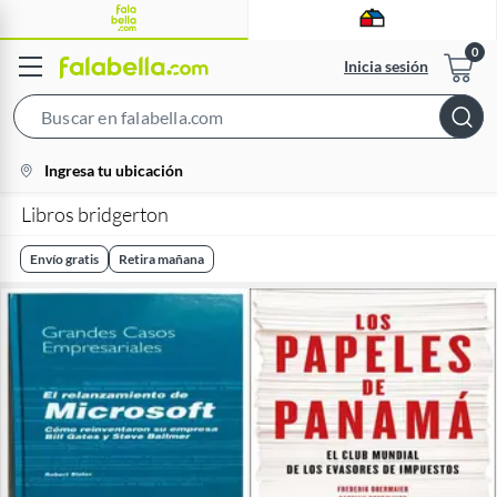
Inicia sesión
Search
Bar
location-
Ingresa tu ubicación
icon
Libros bridgerton
Envío gratis
Retira mañana