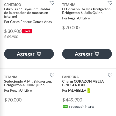
GENERICO
TITANIA
Libro las 11 leyes inmutables
El Corazón De Una Bridgerton.
de la creacion de marcas en
Bridgerton 6. Julia Quinn
internet
Por RegalaUnLibro
Por Carlos Enrique Gomez Arias
$ 70.000
$ 30.900
-56%
$ 69.900
Agregar
Agregar
TITANIA
PANDORA
Seduciendo A Mr. Bridgerton.
Charm CORAZÓN ABEJA
Bridgerton 4. Julia Quinn
BRIDGERTON
Por RegalaUnLibro
Por FALABELLA
$ 70.000
$ 449.900
3
cuotas sin interés