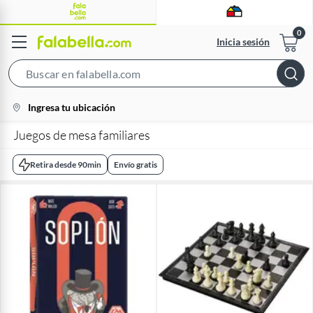
Inicia sesión
Search
Bar
location-
Ingresa tu ubicación
icon
Juegos de mesa familiares
Retira desde 90min
Envío gratis