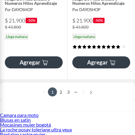
Numeros Hilos Aprendizaje
Numeros Hilos Aprendizaje
Por DAYOSHOP
Por DAYOSHOP
$ 21.900
$ 21.900
-50%
-50%
$ 43.800
$ 43.800
Llega mañana
Llega mañana
(1)
Agregar
Agregar
...
1
2
3
5
Camara para moto
Blusas en satin
Mocasines mujer bogotá
La roche posay toleriane ultra yeux
Pantalon sastre mujer