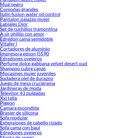
Mug negro
Comodas grandes
Isdin fusion water oil control
Pantalon palazzo mujer
Labiales Dior
Set de cuchillos tramontina
A sir phillip con amor
Edredon cama semidoble
Vitafer l
Cortadores de aluminio
Impresora epson l5590
Edredones ovejeros
Perfume dolce gabbana velvet desert oud
Shampoo cubre canas
Mocasines mujer juveniles
Sudadera piel de durazno
Juego de mesa crucigrama
Jardineras de moda
Televisor 43 pulgadas
Xxl talla
Pigeon
Camara escondida
Brasier de silicona
Sofa modular
Extensiones de cabello rizado
Sofa cama con baul
Edredones ovejeros
Manta de apego