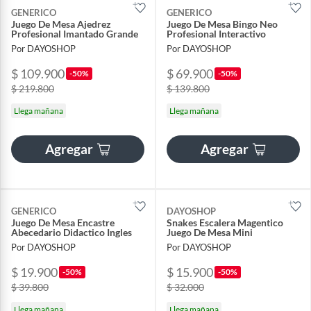
GENERICO
GENERICO
Juego De Mesa Ajedrez
Juego De Mesa Bingo Neo
Profesional Imantado Grande
Profesional Interactivo
Por DAYOSHOP
Por DAYOSHOP
$ 109.900
$ 69.900
-50%
-50%
$ 219.800
$ 139.800
Llega mañana
Llega mañana
Agregar
Agregar
GENERICO
DAYOSHOP
Juego De Mesa Encastre
Snakes Escalera Magentico
Abecedario Didactico Ingles
Juego De Mesa Mini
Por DAYOSHOP
Por DAYOSHOP
$ 19.900
$ 15.900
-50%
-50%
$ 39.800
$ 32.000
Llega mañana
Llega mañana