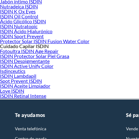
Jabón íntimo ISDIN
Nutradeica ISDIN
ISDIN K Ox Eyes
ISDIN Oil Control
Ácido Glicólico ISDIN
ISDIN Nutratopic
ISDIN Ácido Hialurónico
ISDIN Sport Prevent
Protector Solar ISDIN Fusion Water Color
Cuidado Capilar ISDIN
Fotoultra ISDIN Age Repair
ISDIN Protector Solar Piel Grasa
ISDIN Despigmentante
ISDIN Active Unify Color
Isdinceutics
ISDIN Lambdapil
Spot Prevent ISDIN
ISDIN Aceite Limpiador
Love ISDIN
ISDIN Retinal Intense
Te ayudamos
Sé pa
Venta telefónica
Vende 
Centro de ayuda
Nuestr