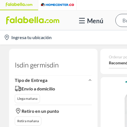
Menú
location-
Ingresa tu ubicación
icon
Ordenar po
Recomend
Isdin germisdin
Tipo de Entrega
Envío a domicilio
Llega mañana
Retiro en un punto
Retira mañana