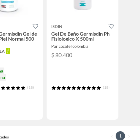
ISDIN
Germisdin Gel de
Gel De Baño Germisdin Ph
Piel Normal 500
Fisiologico X 500ml
Por Locatel colombia
LLA
$ 80.400
na
ana
(18)
(18)
1
ltados