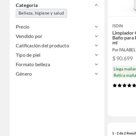
Categoría
Belleza, higiene y salud
ISDIN
Precio
Limpiador 
Vendido por
Baño para 
ml
Calificación del producto
Por FALABE
Tipo de piel
$ 90.699
Formato belleza
Llega maña
Género
Retira mañ
1 - 2 de 2 Resu