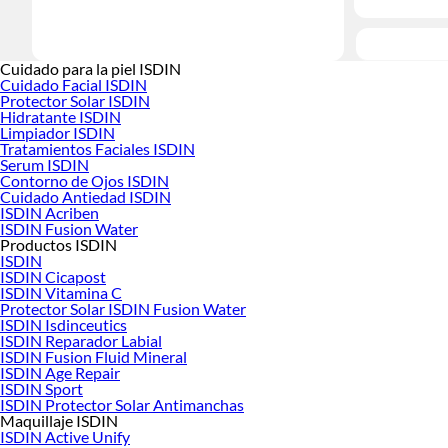
Cuidado para la piel ISDIN
Cuidado Facial ISDIN
Protector Solar ISDIN
Hidratante ISDIN
Limpiador ISDIN
Tratamientos Faciales ISDIN
Serum ISDIN
Contorno de Ojos ISDIN
Cuidado Antiedad ISDIN
ISDIN Acriben
ISDIN Fusion Water
Productos ISDIN
ISDIN
ISDIN Cicapost
ISDIN Vitamina C
Protector Solar ISDIN Fusion Water
ISDIN Isdinceutics
ISDIN Reparador Labial
ISDIN Fusion Fluid Mineral
ISDIN Age Repair
ISDIN Sport
ISDIN Protector Solar Antimanchas
Maquillaje ISDIN
ISDIN Active Unify