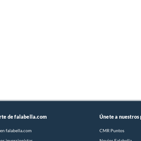
rte de falabella.com
Únete a nuestros
en falabella.com
CMR Puntos
os inversionistas
Novios Falabella