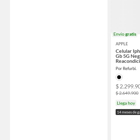
Envío
gratis
APPLE
Celular Ip
Gb 5G Neg
Reacondici
Solar
Por Refurbi.
$ 2.299.9
$ 2.649.900
Llega hoy
14 meses de g