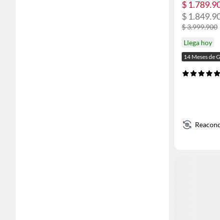
$ 1.789.9
$ 1.849.9
$ 3.999.900
Llega hoy
14 Meses de G
Reacond