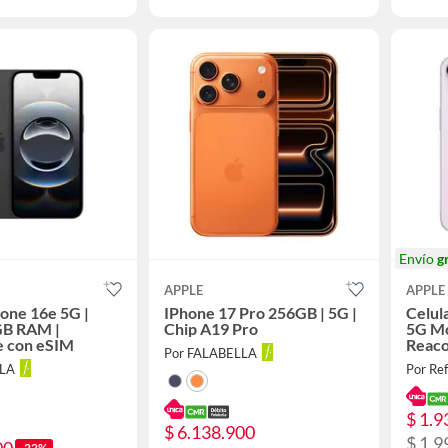
Envío
g
APPLE
APPLE
hone 16e 5G |
IPhone 17 Pro 256GB | 5G |
Celul
GB RAM |
Chip A19 Pro
5G M
e con eSIM
Reaco
Por FALABELLA
Meses
LLA
Por Ref
Solar
$ 1.9
$ 6.138.900
$ 1.9
00
-22%