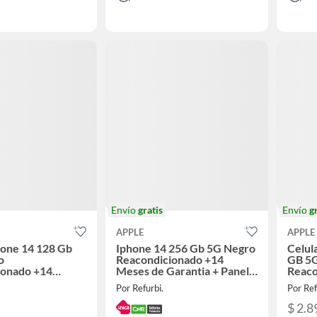
Envío
gratis
Envío
g
APPLE
APPLE
hone 14 128 Gb
Iphone 14 256 Gb 5G Negro
Celul
o
Reacondicionado +14
GB 5G
ionado +14
Meses de Garantia + Panel
Reaco
arantia + Panel
Solar
Meses
Por Refurbi.
Por Ref
Solar
$ 2.8