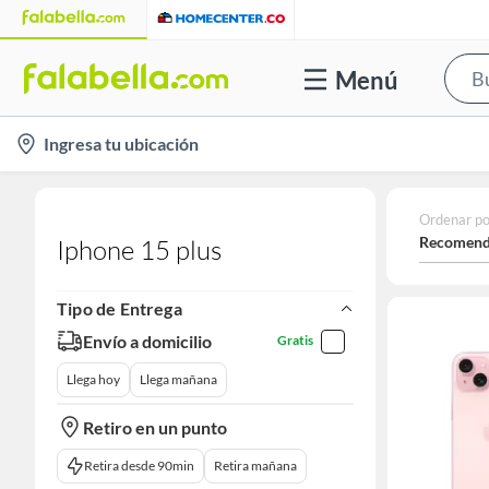
Menú
location-
Ingresa tu ubicación
icon
Ordenar po
Recomend
Iphone 15 plus
Tipo de Entrega
Envío a domicilio
Gratis
Llega hoy
Llega mañana
Retiro en un punto
Retira desde 90min
Retira mañana