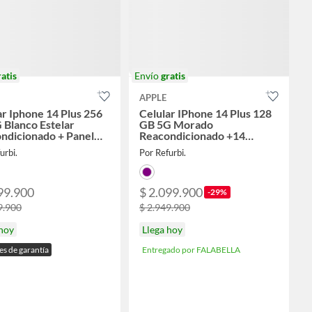
ratis
Envío
gratis
APPLE
ar Iphone 14 Plus 256
Celular IPhone 14 Plus 128
 Blanco Estelar
GB 5G Morado
ndicionado + Panel
Reacondicionado +14
Meses de Garantia + Panel
urbi.
Por Refurbi.
Solar
99.900
$ 2.099.900
-29%
9.900
$ 2.949.900
 hoy
Llega hoy
s de garantía
Entregado por FALABELLA