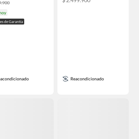
9.900
 hoy
es de Garantía
acondicionado
Reacondicionado