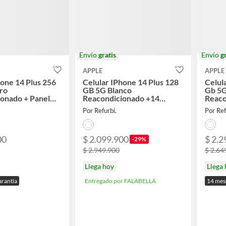
Envío
gratis
Envío
g
APPLE
APPLE
hone 14 Plus 256
Celular IPhone 14 Plus 128
Celul
ro
GB 5G Blanco
Gb 5G
onado + Panel
Reacondicionado +14
Reaco
Meses de Garantia + Panel
Solar
Por Refurbi.
Por Ref
Solar
00
$ 2.099.900
$ 2.2
-29%
$ 2.949.900
$ 2.64
Llega hoy
Llega
arantía
Entregado por FALABELLA
14 mese