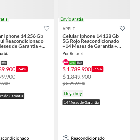
ratis
Envío
gratis
APPLE
ar Iphone 14 256 Gb
Celular Iphone 14 128 Gb
ul Reacondicionado
5G Rojo Reacondicionado
eses de Garantia +
+14 Meses de Garantia +
 Solar
Panel Solar
urbi.
Por Refurbi.
39.900
$ 1.789.900
-54%
-55%
99.900
$ 1.849.900
9.900
$ 3.999.900
Llega hoy
es de Garantía
14 Meses de Garantía
acondicionado
Reacondicionado