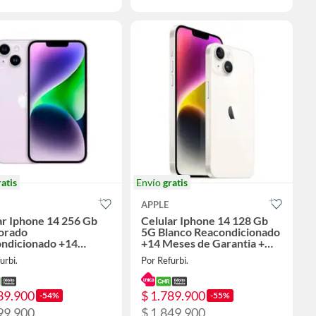
ratis
Envío
gratis
APPLE
ar Iphone 14 256 Gb
Celular Iphone 14 128 Gb
orado
5G Blanco Reacondicionado
ndicionado +14
+14 Meses de Garantia +
 de Garantia + Panel
Panel Solar
urbi.
Por Refurbi.
39.900
$ 1.789.900
-54%
-55%
99.900
$ 1.849.900