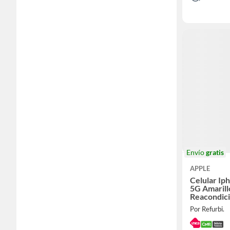
Envío
gratis
APPLE
Celular Ip
5G Amarill
Reacondic
Meses de G
Por Refurbi.
Solar