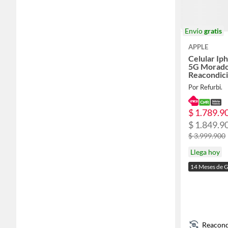
Envío
gratis
APPLE
Celular Ip
5G Morad
Reacondic
Meses de G
Por Refurbi.
Solar
$ 1.789.9
$ 1.849.9
$ 3.999.900
Llega hoy
14 Meses de G
Reacond