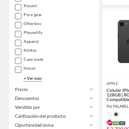
Xiaomi
Pure gear
Otterbox
Phonetify
Append
Nillkin
Case mate
Honor
+ Ver más
APPLE
Precio
Celular iP
128GB | 8
Descuentos
Compatibl
Por FALABE
Vendido por
Calificación del producto
Oportunidad única
$ 2.799.9