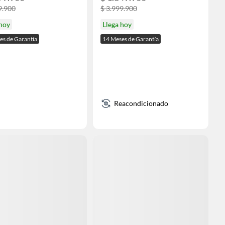
9.900
$ 3.999.900
 hoy
Llega hoy
es de Garantía
14 Meses de Garantía
Reacondicionado