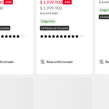
00
$ 1.939.900
$ 4.44
-55%
-54%
00
$ 1.999.900
Llega
$ 4.199.900
14 Mes
Llega hoy
arantía
14 Meses de Garantía
(1)
(7)
icionado
Reacondicionado
Re