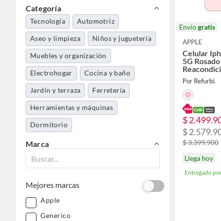
Categoría
Tecnología
Automotriz
Envío
gratis
Aseo y limpieza
Niños y juguetería
APPLE
Celular Ip
Muebles y organización
5G Rosado
Reacondic
Electrohogar
Cocina y baño
Meses de G
Por Refurbi.
Solar
Jardín y terraza
Ferretería
Herramientas y máquinas
$ 2.499.9
Dormitorio
$ 2.579.9
$ 3.399.900
Marca
Llega hoy
Entregado po
Mejores marcas
Apple
Generico