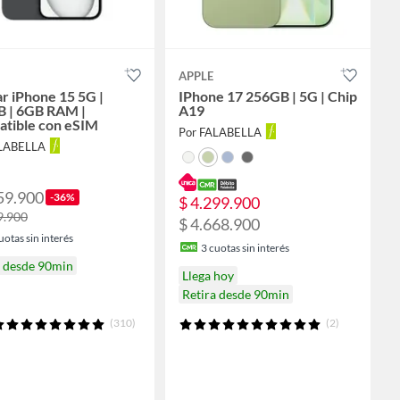
APPLE
ar iPhone 15 5G |
IPhone 17 256GB | 5G | Chip
 | 6GB RAM |
A19
tible con eSIM
Por FALABELLA
ALABELLA
59.900
-36%
$ 4.299.900
9.900
$ 4.668.900
uotas sin interés
3
cuotas sin interés
a desde 90min
Llega hoy
Retira desde 90min
(310)
(2)