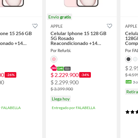
Envío
gratis
APPLE
APPLE
hone 15 256 GB
Celular Iphone 15 128 GB
Celul
5G Rosado
128GB
ionado +14
Reacondicionado +14
Compa
arantia + Panel
Meses de Garantia + Panel
Por Refurbi.
Por F
Solar
$ 2.9
00
$ 2.229.900
$ 4.59
-26%
-34%
00
$ 2.299.900
3
c
$ 3.399.900
Retir
Llega hoy
r FALABELLA
Entregado por FALABELLA