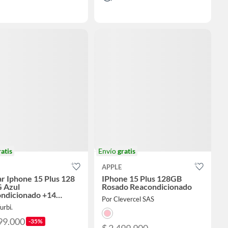
ratis
Envío
gratis
APPLE
ar Iphone 15 Plus 128
IPhone 15 Plus 128GB
 Azul
Rosado Reacondicionado
ndicionado +14
Por Clevercel SAS
 de Garantia + Panel
urbi.
99.000
-35%
$ 2.499.900