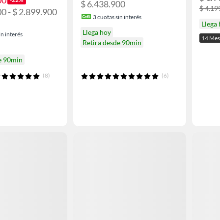
$ 6.438.900
$ 4.19
0 - $ 2.899.900
3
cuotas sin interés
Llega
Llega hoy
n interés
14 Mes
Retira desde 90min
e 90min
(8)
(6)