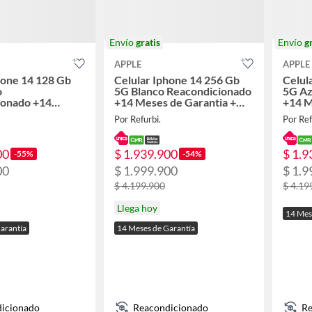
Envío
gratis
Envío
g
APPLE
APPLE
hone 14 128 Gb
Celular Iphone 14 256 Gb
Celul
o
5G Blanco Reacondicionado
5G Az
ionado +14
+14 Meses de Garantia +
+14 M
arantia + Panel
Panel Solar
Panel
Por Refurbi.
Por Ref
00
$ 1.939.900
$ 1.9
-55%
-54%
00
$ 1.999.900
$ 1.9
$ 4.199.900
$ 4.19
Llega hoy
14 Mes
arantía
14 Meses de Garantía
icionado
Reacondicionado
Re