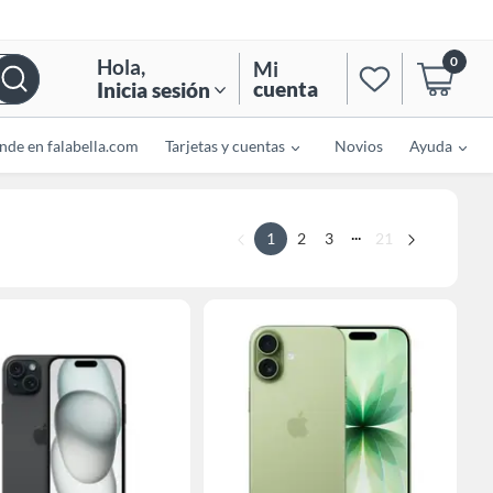
0
Hola
,
Mi
cuenta
Inicia sesión
nde en falabella.com
Tarjetas y cuentas
Novios
Ayuda
...
1
2
3
21