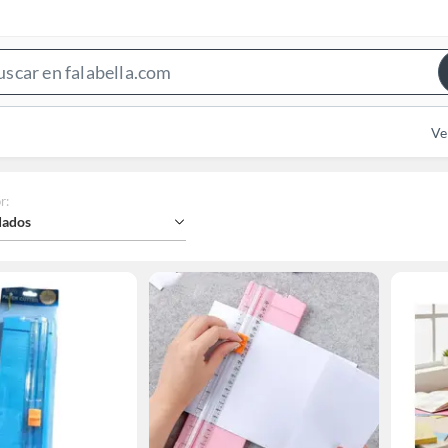
Search
Bar
Ve
r
:
ados