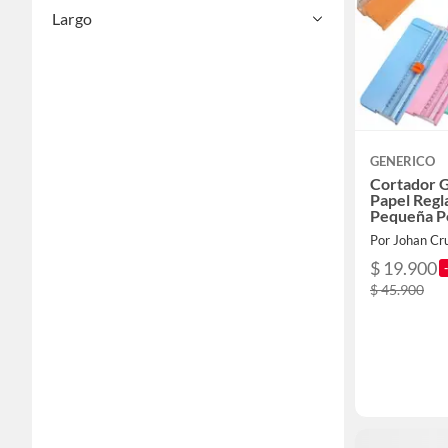
Largo
GENERICO
Cortador G
Papel Regl
Pequeña Po
Por Johan Cr
$ 19.900
$ 45.900