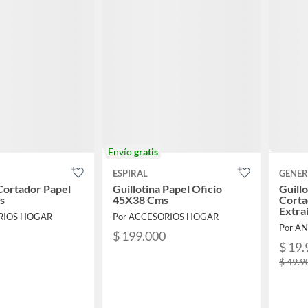
Envío
gratis
ESPIRAL
GENER
 Cortador Papel
Guillotina Papel Oficio
Guill
s
45X38 Cms
Corta
Extra
RIOS HOGAR
Por ACCESORIOS HOGAR
Por A
$ 199.000
$ 19.
$ 49.9