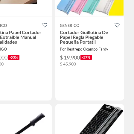
ICO
GENERICO
otina Papel Cortador
Cortador Guillotina De
 Extraíble Manual
Papel Regla Plegable
lidades
Pequeña Portatil
RIGO
Por Restrepo Ocampo Fardy
000
$ 19.900
-53%
-57%
00
$ 45.900