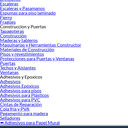
Escaleras
Escaleras y Pasamanos
Espumas para piso laminado
Fierro
Fragües
Construccion y Puertas
Tapagoteras
Construcción
Maderas y tableros
Maquinarias y Herramientas Constructor
Materiales de Construcción
Pisos y revestimientos
Protecciones para Puertas y Ventanas
Puertas
Techos y Aislantes
Ventanas
Adhesivos y Epoxicos
Adhesivos
Adhesivos Epóxicos
Adhesivos para pisos
Adhesivos para Plásticos
Adhesivos para PVC
Cintas de Reparación
Cola fría y PVA
Pegamento para madera
Selladores
⬅️ Adhesivos para Papel Mural