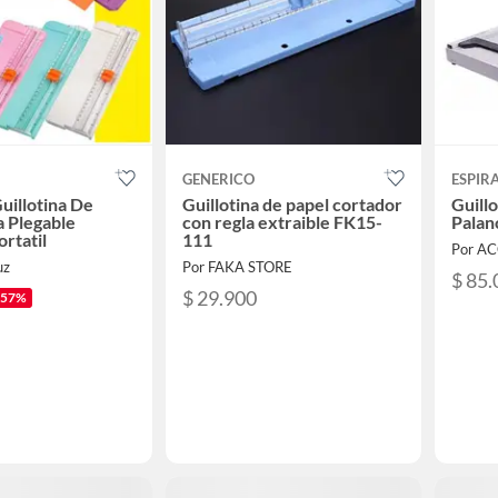
GENERICO
ESPIR
uillotina De
Guillotina de papel cortador
Guill
a Plegable
con regla extraible FK15-
Palan
rtatil
111
Por A
uz
Por FAKA STORE
$ 85.
$ 29.900
-57%