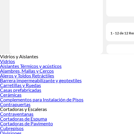
1 - 12 de 12 Re
Vidrios y Aislantes
Vidrios
Aislantes Térmicos y acústicos
Alambres, Mallas y Cercos
Aleros y Toldos Retráctiles
Barrera impermeabilizante y geotextiles
Carretillas y Ruedas
Casas prefabricadas
Cerámicas
Complementos para Instalación de Pisos
Contrapuertas
Cortadoras y Escaleras
Contraventanas
Cortadoras de Espuma
Cortadoras de Pavimento
Cubrepisos
Divisiones