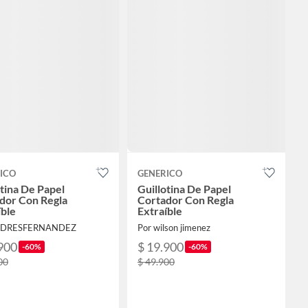
ICO
GENERICO
otina De Papel
Guillotina De Papel
dor Con Regla
Cortador Con Regla
íble
Extraíble
NDRESFERNANDEZ
Por wilson jimenez
900
$ 19.900
-60%
-60%
00
$ 49.900