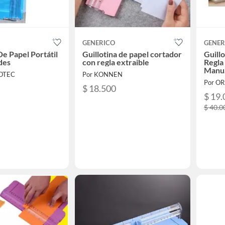
GENERICO
GENER
De Papel Portátil
Guillotina de papel cortador
Guill
des
con regla extraible
Regla
Manua
VOTEC
Por KONNEN
Por O
$ 18.500
$ 19.
$ 40.0