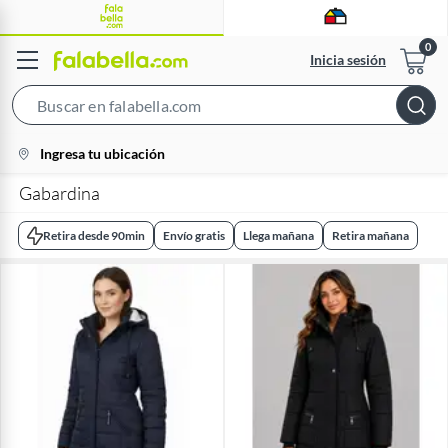
Inicia sesión
Search
Bar
location-
Ingresa tu ubicación
icon
Gabardina
Retira desde 90min
Envío gratis
Llega mañana
Retira mañana