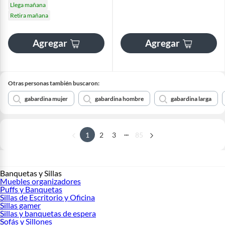
Llega mañana
Retira mañana
Agregar
Agregar
Otras personas también buscaron:
gabardina mujer
gabardina hombre
gabardina larga
...
1
2
3
85
Banquetas y Sillas
Muebles organizadores
Puffs y Banquetas
Sillas de Escritorio y Oficina
Sillas gamer
Sillas y banquetas de espera
Sofás y Sillones