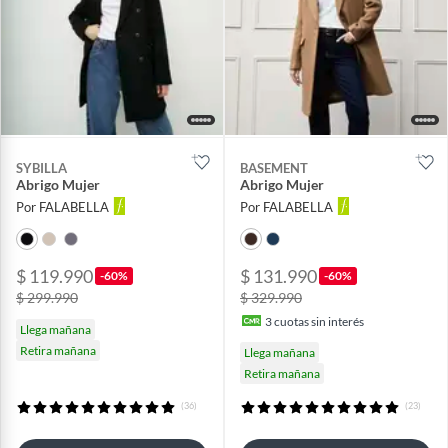
SYBILLA
BASEMENT
Abrigo Mujer
Abrigo Mujer
Por FALABELLA
Por FALABELLA
$ 119.990
$ 131.990
-60%
-60%
$ 299.990
$ 329.990
3
cuotas sin interés
Llega mañana
Retira mañana
Llega mañana
Retira mañana
(36)
(23)