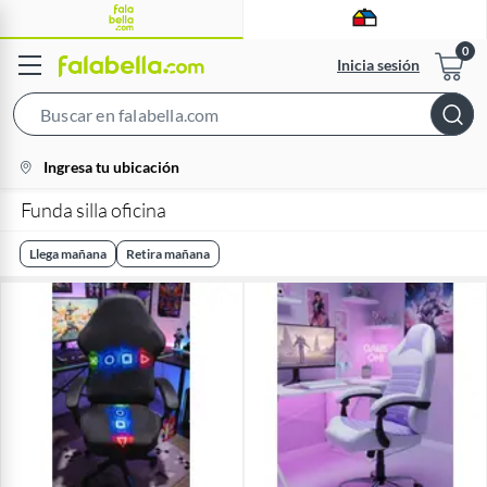
Inicia sesión
Search
Bar
location-
Ingresa tu ubicación
icon
Funda silla oficina
Llega mañana
Retira mañana