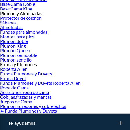
Base Cama Doble
Base Cama King
Plumon y Almohadas
Protector de colchón
Sábanas
Almohadas
Fundas para almohadas
Mantas para pies
Plumón doble
Plumón King
Plumón Queen
Plumón semidoble
Plumón sencillo
Funda y Plumones
Roberta Allen
Funda Plumones y Duvets
Funda Duvet
Funda Plumones y Duvets Roberta Allen
Ropa de Cama
Accesorios ropa de cama
Cobijas,frazadas y mantas
Juegos de Cama
Plumón Edredones y cubrelechos
⬅️ Funda Plumones y Duvets
Te ayudamos