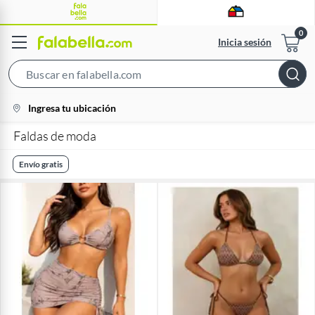
Inicia sesión
Search
Bar
location-
Ingresa tu ubicación
icon
Faldas de moda
Envío gratis