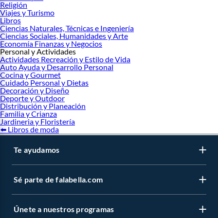
Religión
Viajes y Turismo
Libros
Ciencias Naturales, Técnicas e Ingeniería
Ciencias Sociales, Humanidades y Arte
Economía Finanzas y Negocios
Personal y Actividades
Actividades Recreación y Estilo de Vida
Auto Ayuda y Desarrollo Personal
Cocina y Gourmet
Cuidado Personal y Dietas
Decoración y Diseño
Deporte y Outdoor
Distribución y Planeación
Familia y Crianza
Jardineria y Floristería
⬅️ Libros de moda
Te ayudamos
Sé parte de falabella.com
Únete a nuestros programas