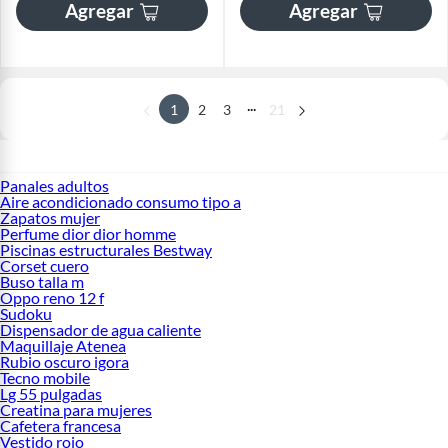
Agregar
Agregar
...
1
2
3
21
Panales adultos
Aire acondicionado consumo tipo a
Zapatos mujer
Perfume dior dior homme
Piscinas estructurales Bestway
Corset cuero
Buso talla m
Oppo reno 12 f
Sudoku
Dispensador de agua caliente
Maquillaje Atenea
Rubio oscuro igora
Tecno mobile
Lg 55 pulgadas
Creatina para mujeres
Cafetera francesa
Vestido rojo