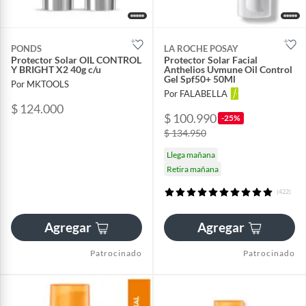
PONDS
LA ROCHE POSAY
Protector Solar OIL CONTROL
Protector Solar Facial
Y BRIGHT X2 40g c/u
Anthelios Uvmune Oil Control
Gel Spf50+ 50Ml
Por MKTOOLS
Por FALABELLA
$ 124.000
$ 100.990
-25%
$ 134.950
Llega mañana
Retira mañana
(422)
Agregar
Agregar
Patrocinado
Patrocinado