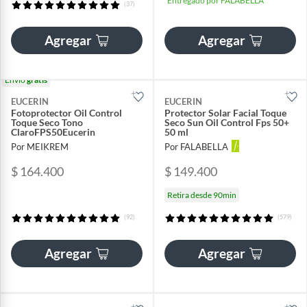
Entregado por FALABELLA
(37)
Agregar
Agregar
Envío
gratis
EUCERIN
EUCERIN
Fotoprotector Oil Control
Protector Solar Facial Toque
Toque Seco Tono
Seco Sun Oil Control Fps 50+
ClaroFPS50Eucerin
50 ml
Por MEIKREM
Por FALABELLA
$ 164.400
$ 149.400
Retira desde 90min
(92)
(579)
Agregar
Agregar