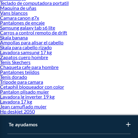
Teclado de computadora portatil
Maquina de uñas
Vans blancos
Camara canon g7x
Pantalones de encaje
Samsung galaxy tab s6 lite
Carros a control remoto de drift
Skala banana
Ampollas para alisar el cabello
Skala para cabello rizado
Lavadora samsung 17 kg
Zapatos cuero hombre
Tenis Skechers
Chaqueta cafe para hombre
Pantalones tejidos
Tenis dorado
Tripode para camara
Cetaphil bloqueador con color
Pantalon plisado mujer
Lavadora lg inverter 19 kg
Lavadora 17 kg
Jean camuflado mujer
Hp deskjet 2050
Te ayudamos