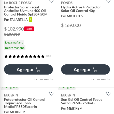
LA ROCHE POSAY
PONDS
Protector Solar Facial
Hydra Active + Protector
Anthelios Uvmune 400 Oil
Solar Oil Control 40g
Control Fluido Spf50+ 50Ml
Por MKTOOLS
Por FALABELLA
$ 169.000
$ 102.990
-25%
$ 137.950
Llega mañana
Retira mañana
(153)
Agregar
Agregar
Patrocinado
Patrocinado
Envío
gratis
Envío
gratis
EUCERIN
EUCERIN
Fotoprotector Oil Control
Sun Gel Oil Control Toque
Toque Seco Tono
Seco SPF50+ x50ml -
MedioFPS50Eucerin
Por MEIKREM
Por MEIKREM