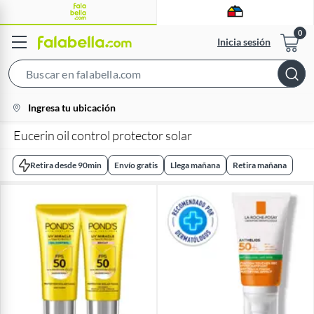
Inicia sesión
Search
Bar
location-
Ingresa tu ubicación
icon
Eucerin oil control protector solar
Retira desde 90min
Envío gratis
Llega mañana
Retira mañana