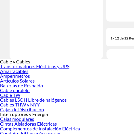
1 - 12 de 12 Re
Cable y Cables
Transformadores Eléctricos y UPS
Amarracables
Amperímetros
Artículos Solares
Baterías de Respaldo
Cable paralelo
Cable TW
Cables LSOH Libre de halógenos
Cables THW y NYY
Cajas de Distribución
Interruptores y Energia
Cajas modulares
Cintas Aisladoras Eléctricas
Complementos de Instalación Eléctrica
Conduits, Fitting y Accesorios