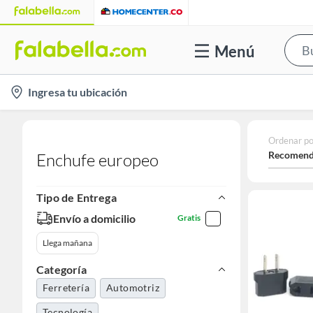
Menú
location-
Ingresa tu ubicación
icon
Ordenar po
Recomend
Enchufe europeo
Tipo de Entrega
Envío a domicilio
Gratis
Llega mañana
Categoría
Ferretería
Automotriz
Tecnología