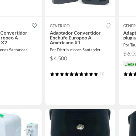
GENERICO
GENER
 Convertidor
Adaptador Convertidor
Adapt
uropeo A
Enchufe Europeo A
plug 
 X2
Americano X1
Por Tau
iones Santander
Por Distribuciones Santander
$ 6.0
$ 4.500
Llega
(1)