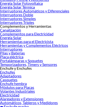
Energía Solar Fotovoltaica
Energía Solar Térmica
Interruptores Automáticos y Diferenciales
Interruptores Doble
Interruptores Simples
Interruptores Triples
Complementos y Herramientas
Canalización
Complementos para Electricidad
Energía Solar
Herramientas para el Electricista
Herramientas y Complementos Eléctricos
Interruptores
Pilas y Baterías
Placa eléctrica
Portalámparas y Soquetes
Temporizadores, Timers y Sensores
Enchufe y Enchufes
Enchufes
Adaptadores
Casquetes
Enchufe hembra
Módulos para Placas
Volantes Industriales
Electricidad
Alargadores y Extensiones
Automáticos, Tableros y Medidores
⬅️ Enchufe macho