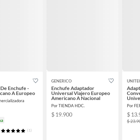
GENERICO
UNITE
De Enchufe -
Enchufe Adaptador
Adapt
icano A Europeo
Universal Viajero Europeo
Conve
Americano A Nacional
Unive
ercializadora
Por TIENDA HDC.
Por F
$ 19.900
$ 13.
na
$ 23.9
(1)