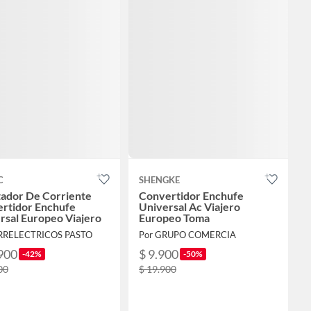
C
SHENGKE
ador De Corriente
Convertidor Enchufe
rtidor Enchufe
Universal Ac Viajero
rsal Europeo Viajero
Europeo Toma
ERRELECTRICOS PASTO
Por GRUPO COMERCIA
900
$ 9.900
-42%
-50%
00
$ 19.900