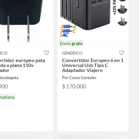
Envío
gratis
ICO
GENERICO
rtidor europeo pata
Convertidor Europeo 6 en 1
da a plana 110v
Universal Usb Tipo C
ador
Adaptador Viajero
ntasbogota
Por Cosas Geniales
900
$ 170.000
 mañana