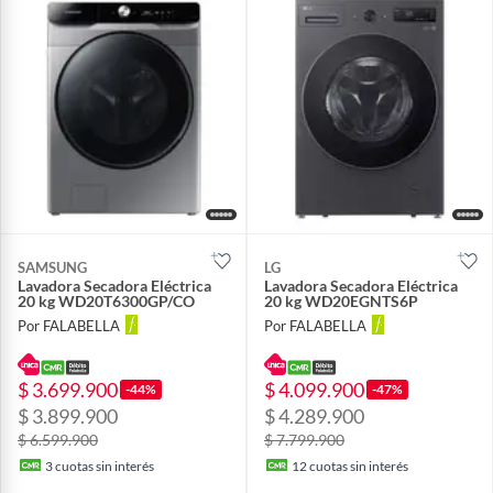
SAMSUNG
LG
Lavadora Secadora Eléctrica
Lavadora Secadora Eléctrica
20 kg WD20T6300GP/CO
20 kg WD20EGNTS6P
Por FALABELLA
Por FALABELLA
$ 3.699.900
$ 4.099.900
-44%
-47%
$ 3.899.900
$ 4.289.900
$ 6.599.900
$ 7.799.900
3
cuotas sin interés
12
cuotas sin interés