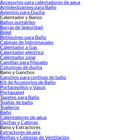
Accesorios para calentadores de agua
Antideslizantes para Baño
Asientos para Ducha
Calentador y Banos
Baños portátiles
Barras de Seguridad
Bidet
Botiquines para Baño
Cabinas de hidromasajes
Calentador a Gas
Calentador eléctrico
Calentador solar
Camillas para Masajes
Columnas de ducha
Bano y Ganchos
Ganchos para cortinas de baño
Kit de Accesorios de Baño
Portacepillos y Vasos
Portapapel
Tapetes para Baño
Toallas de baño
Toalleros
Baño
Calentadores de agua
Duchas y Cabinas
Bano y Extractores
Extractores de aire
Rejillas y Celosías de Ventilación