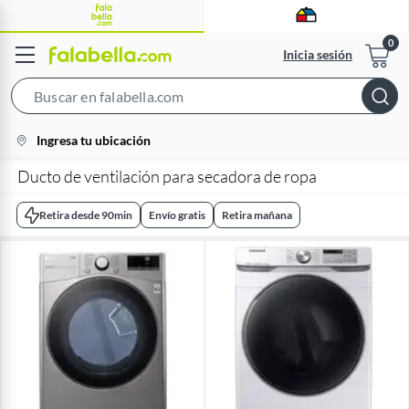
Inicia sesión
Search
Bar
location-
Ingresa tu ubicación
icon
Ducto de ventilación para secadora de ropa
Retira desde 90min
Envío gratis
Retira mañana