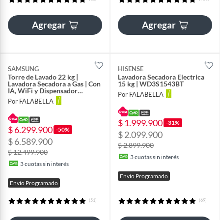
Agregar
Agregar
SAMSUNG
HISENSE
Torre de Lavado 22 kg |
Lavadora Secadora Electrica
Lavadora Secadora a Gas | Con
15 kg | WD3S1543BT
IA, WiFi y Dispensador
Por FALABELLA
Automático de Jabón y
Por FALABELLA
Suavizante | Laundry Hub
Bespoke
|WH22DBH570GVCO
$ 1.999.900
-31%
$ 6.299.900
-50%
$ 2.099.900
$ 6.589.900
$ 2.899.900
$ 12.499.900
3
cuotas sin interés
3
cuotas sin interés
Envío Programado
Envío Programado
(51)
(69)