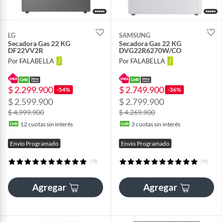
LG
SAMSUNG
Secadora Gas 22 KG
Secadora Gas 22 KG
DF22VV2R
DVG22R6270W/CO
Por FALABELLA
Por FALABELLA
$ 2.299.900
$ 2.749.900
-54%
-36%
$ 2.599.900
$ 2.799.900
$ 4.999.900
$ 4.269.900
12
cuotas sin interés
3
cuotas sin interés
Envío Programado
Envío Programado
(79)
(91)
Agregar
Agregar