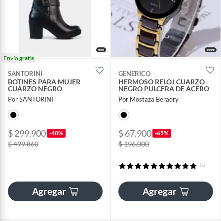
Envío
gratis
SANTORINI
GENERICO
BOTINES PARA MUJER
HERMOSO RELOJ CUARZO
CUARZO NEGRO
NEGRO PULCERA DE ACERO
Por SANTORINI
Por Mostaza Beradry
$ 299.900
$ 67.900
-40%
-65%
$ 499.860
$ 196.000
(1)
Agregar
Agregar