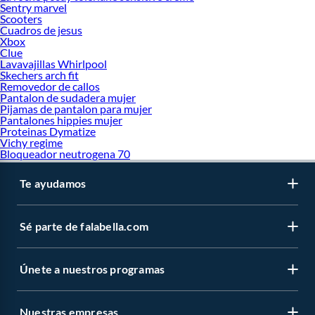
Sentry marvel
Scooters
Cuadros de jesus
Xbox
Clue
Lavavajillas Whirlpool
Skechers arch fit
Removedor de callos
Pantalon de sudadera mujer
Pijamas de pantalon para mujer
Pantalones hippies mujer
Proteinas Dymatize
Vichy regime
Bloqueador neutrogena 70
Te ayudamos
Sé parte de falabella.com
Únete a nuestros programas
Nuestras empresas