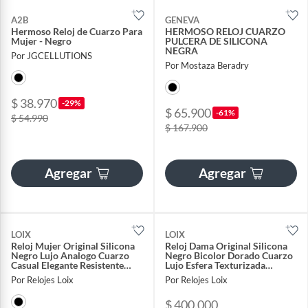
A2B
GENEVA
Hermoso Reloj de Cuarzo Para
HERMOSO RELOJ CUARZO
Mujer - Negro
PULCERA DE SILICONA
NEGRA
Por JGCELLUTIONS
Por Mostaza Beradry
$ 38.970
-29%
$ 65.900
-61%
$ 54.990
$ 167.900
Agregar
Agregar
LOIX
LOIX
Reloj Mujer Original Silicona
Reloj Dama Original Silicona
Negro Lujo Analogo Cuarzo
Negro Bicolor Dorado Cuarzo
Casual Elegante Resistente
Lujo Esfera Texturizada
L1313G-1
Calendario L1103-9
Por Relojes Loix
Por Relojes Loix
$ 400.000