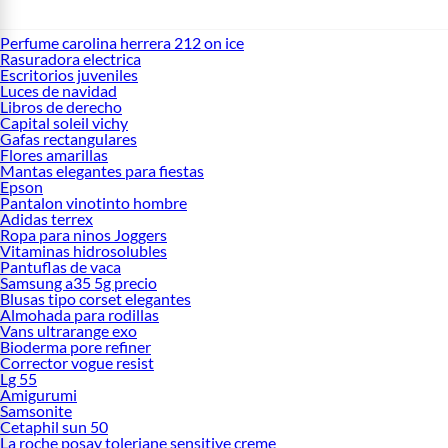
Perfume carolina herrera 212 on ice
Rasuradora electrica
Escritorios juveniles
Luces de navidad
Libros de derecho
Capital soleil vichy
Gafas rectangulares
Flores amarillas
Mantas elegantes para fiestas
Epson
Pantalon vinotinto hombre
Adidas terrex
Ropa para ninos Joggers
Vitaminas hidrosolubles
Pantuflas de vaca
Samsung a35 5g precio
Blusas tipo corset elegantes
Almohada para rodillas
Vans ultrarange exo
Bioderma pore refiner
Corrector vogue resist
Lg 55
Amigurumi
Samsonite
Cetaphil sun 50
La roche posay toleriane sensitive creme