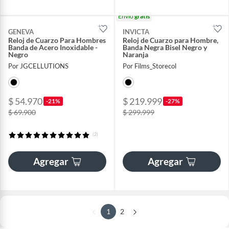
Envío
gratis
GENEVA
INVICTA
Reloj de Cuarzo Para Hombres
Reloj de Cuarzo para Hombre,
Banda de Acero Inoxidable -
Banda Negra Bisel Negro y
Negro
Naranja
Por JGCELLUTIONS
Por Films_Storecol
$ 54.970
$ 219.999
-21%
-27%
$ 69.900
$ 299.999
(2)
Agregar
Agregar
1
2