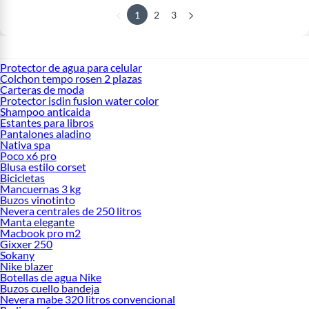
1
2
3
Protector de agua para celular
Colchon tempo rosen 2 plazas
Carteras de moda
Protector isdin fusion water color
Shampoo anticaida
Estantes para libros
Pantalones aladino
Nativa spa
Poco x6 pro
Blusa estilo corset
Bicicletas
Mancuernas 3 kg
Buzos vinotinto
Nevera centrales de 250 litros
Manta elegante
Macbook pro m2
Gixxer 250
Sokany
Nike blazer
Botellas de agua Nike
Buzos cuello bandeja
Nevera mabe 320 litros convencional