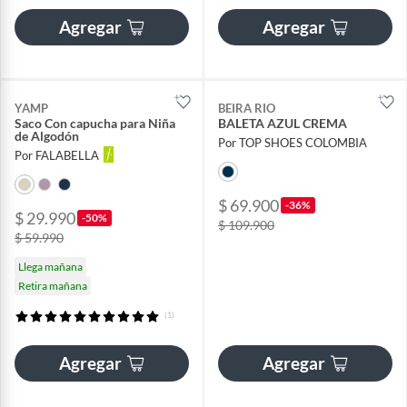
Agregar
Agregar
YAMP
BEIRA RIO
Saco Con capucha para Niña
BALETA AZUL CREMA
de Algodón
Por TOP SHOES COLOMBIA
Por FALABELLA
$ 69.900
-36%
$ 29.990
-50%
$ 109.900
$ 59.990
Llega mañana
Retira mañana
(1)
Agregar
Agregar