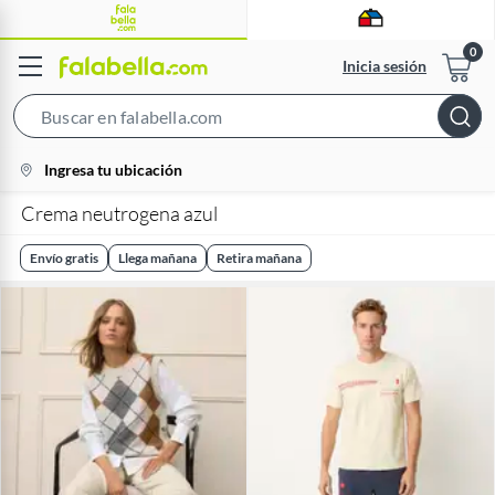
Inicia sesión
Search
Bar
location-
Ingresa tu ubicación
icon
Crema neutrogena azul
Envío gratis
Llega mañana
Retira mañana