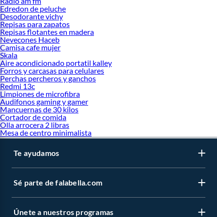
Radio am fm
Edredon de peluche
Desodorante vichy
Repisas para zapatos
Repisas flotantes en madera
Nevecones Haceb
Camisa cafe mujer
Skala
Aire acondicionado portatil kalley
Forros y carcasas para celulares
Perchas percheros y ganchos
Redmi 13c
Limpiones de microfibra
Audifonos gaming y gamer
Mancuernas de 30 kilos
Cortador de comida
Olla arrocera 2 libras
Mesa de centro minimalista
Te ayudamos
Sé parte de falabella.com
Únete a nuestros programas