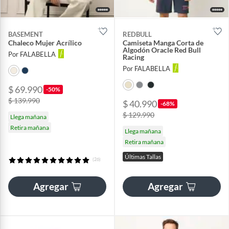
BASEMENT
REDBULL
Chaleco Mujer Acrílico
Camiseta Manga Corta de
Algodón Oracle Red Bull
Por FALABELLA
Racing
Por FALABELLA
$ 69.990
-50%
$ 139.990
$ 40.990
-68%
$ 129.990
Llega mañana
Retira mañana
Llega mañana
Retira mañana
Últimas Tallas
(26)
Agregar
Agregar