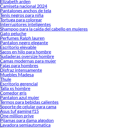
Elizabeth arden
Camiseta nacional 2024
Pantalones anchos de tela
Tenis negros para niña
Tortuga para colorear
Interruptores inteligentes
Shampoo para la caida del cabello en mujeres
Gato peluche
Perfumes Ralph lauren
Pantalon negro elegante
Escritorio elevable
Sacos en hilo para hombre
Sudaderas oversize hombre
Camas modernas para mujer
Fajas para hombres
Disfraz intensamente
Muebles Madesa
Thule
Escritorio gerencial
Talla xs hombre
Comedor gris
Pantalon azul mujer
Termos para bebidas calientes
Soporte de celular para cama
Asus tuf gaming f15
One million prive
Pijamas para dama algodon
Lavadora semiautomatica