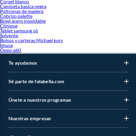
Corset blanco
Camiseta basica negra
Poltronas de madera
Cobrizo palette
Bowl acero inoxidable
Clinique
Tablet samsung s6
Solvente
Bolsos y carteras Michael kors
Imusa
Oppo a60
Te ayudamos
Sé parte de falabella.com
Únete a nuestros programas
Nuestras empresas