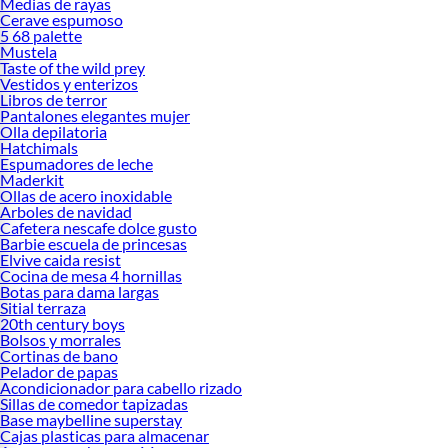
Medias de rayas
Cerave espumoso
5 68 palette
Mustela
Taste of the wild prey
Vestidos y enterizos
Libros de terror
Pantalones elegantes mujer
Olla depilatoria
Hatchimals
Espumadores de leche
Maderkit
Ollas de acero inoxidable
Arboles de navidad
Cafetera nescafe dolce gusto
Barbie escuela de princesas
Elvive caida resist
Cocina de mesa 4 hornillas
Botas para dama largas
Sitial terraza
20th century boys
Bolsos y morrales
Cortinas de bano
Pelador de papas
Acondicionador para cabello rizado
Sillas de comedor tapizadas
Base maybelline superstay
Cajas plasticas para almacenar