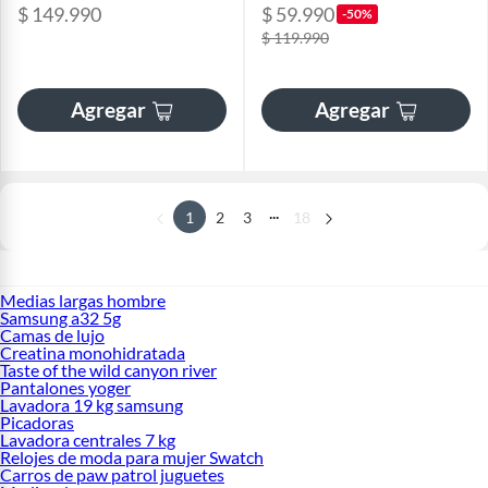
$ 149.990
$ 59.990
-50%
$ 119.990
Agregar
Agregar
...
1
2
3
18
Medias largas hombre
Samsung a32 5g
Camas de lujo
Creatina monohidratada
Taste of the wild canyon river
Pantalones yoger
Lavadora 19 kg samsung
Picadoras
Lavadora centrales 7 kg
Relojes de moda para mujer Swatch
Carros de paw patrol juguetes