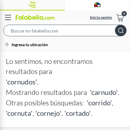
Inicia sesión
Search
Bar
location-
Ingresa tu ubicación
icon
Lo sentimos, no encontramos
resultados para
'cornudos'
.
Mostrando resultados para
'carnudo'
.
Otras posibles búsquedas:
'corrido'
,
'cornuta'
,
'cornejo'
,
'cortado'
.