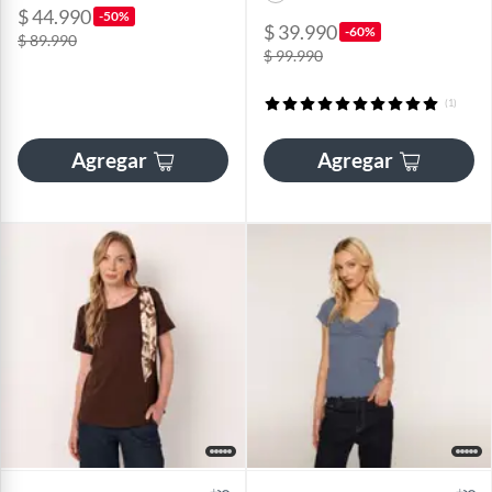
$ 44.990
-50%
$ 39.990
-60%
$ 89.990
$ 99.990
(1)
Agregar
Agregar