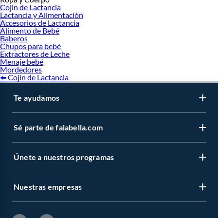
Cojin de Lactancia
Lactancia y Alimentación
Accesorios de Lactancia
Alimento de Bebé
Baberos
Chupos para bebé
Extractores de Leche
Menaje bebé
Mordedores
⬅️ Cojín de Lactancia
Te ayudamos
Sé parte de falabella.com
Únete a nuestros programas
Nuestras empresas