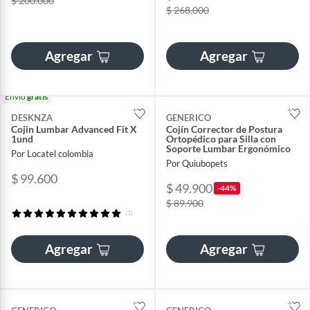
$ 200.000
$ 268.000
Agregar
Agregar
Envío
gratis
DESKNZA
GENERICO
Cojin Lumbar Advanced Fit X
Cojín Corrector de Postura
1und
Ortopédico para Silla con
Soporte Lumbar Ergonómico
Por Locatel colombia
Por Quiubopets
$ 99.600
$ 49.900
-44%
$ 89.900
(1)
Agregar
Agregar