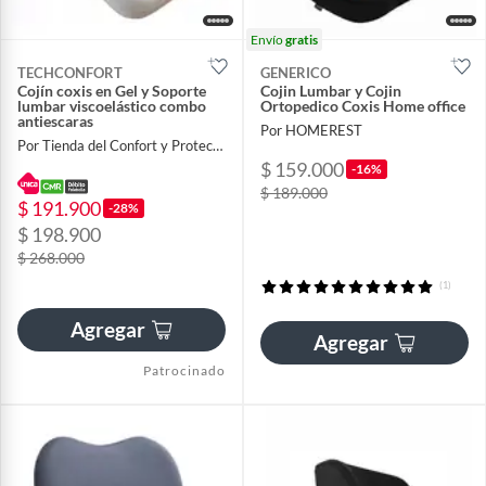
Envío
gratis
TECHCONFORT
GENERICO
Cojín coxis en Gel y Soporte
Cojin Lumbar y Cojin
lumbar viscoelástico combo
Ortopedico Coxis Home office
antiescaras
Por HOMEREST
Por Tienda del Confort y Proteccion
$ 159.000
-16%
$ 189.000
$ 191.900
-28%
$ 198.900
$ 268.000
(1)
Agregar
Agregar
Patrocinado