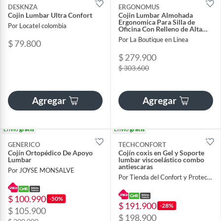
DESKNZA
ERGONOMUS
Cojin Lumbar Ultra Confort
Cojin Lumbar Almohada
Ergonomica Para Silla de
Por Locatel colombia
Oficina Con Relleno de Alta
Densidad Color Negro
Por La Boutique en Linea
$ 79.800
$ 279.900
$ 303.600
Agregar
Agregar
Envío
gratis
Envío
gratis
GENERICO
TECHCONFORT
Cojín Ortopédico De Apoyo
Cojín coxis en Gel y Soporte
Lumbar
lumbar viscoelástico combo
antiescaras
Por JOYSE MONSALVE
Por Tienda del Confort y Proteccion
$ 100.990
-50%
$ 191.900
-28%
$ 105.900
$ 198.900