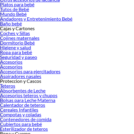
Platos para bebé
Tutos de Bebé
Mundo Bebé
Andadores y Entretenimiento Bebé
Baño bebé
Cajas y Cartones
Coches y Sillas
Cojines maternales
Dormitorio Bebé
Higiene y salud
Ropa para bebé
Seguridad y paseo
Accesorios
Accesorios
Accesorios para ejercitadores
Aspiradores nasales
Proteccion y Cascos
Teteros
Absorbentes de Leche
Accesorios teteros y chupos
Bolsas para Leche Materna
Calentador de teteros
Cereales Infantiles
Compotas y coladas
Contenedores de comida
Cubiertos para bebé
Esterilizador de teteros
Ropa y Cuerpo