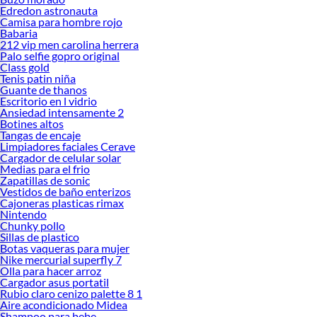
Edredon astronauta
Camisa para hombre rojo
Babaria
212 vip men carolina herrera
Palo selfie gopro original
Class gold
Tenis patin niña
Guante de thanos
Escritorio en l vidrio
Ansiedad intensamente 2
Botines altos
Tangas de encaje
Limpiadores faciales Cerave
Cargador de celular solar
Medias para el frio
Zapatillas de sonic
Vestidos de baño enterizos
Cajoneras plasticas rimax
Nintendo
Chunky pollo
Sillas de plastico
Botas vaqueras para mujer
Nike mercurial superfly 7
Olla para hacer arroz
Cargador asus portatil
Rubio claro cenizo palette 8 1
Aire acondicionado Midea
Shampoo para bebe