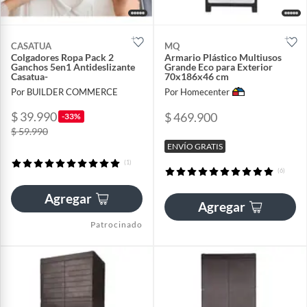
CASATUA
MQ
Colgadores Ropa Pack 2
Armario Plástico Multiusos
Ganchos 5en1 Antideslizante
Grande Eco para Exterior
Casatua-
70x186x46 cm
Por BUILDER COMMERCE
Por Homecenter
$ 39.990
$ 469.900
-33%
$ 59.990
ENVÍO GRATIS
(1)
(6)
Agregar
Agregar
Patrocinado