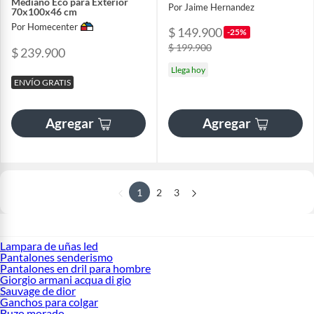
Mediano Eco para Exterior
Por Jaime Hernandez
70x100x46 cm
Por Homecenter
$ 149.900
-25%
$ 199.900
$ 239.900
Llega hoy
ENVÍO GRATIS
Agregar
Agregar
1
2
3
Lampara de uñas led
Pantalones senderismo
Pantalones en dril para hombre
Giorgio armani acqua di gio
Sauvage de dior
Ganchos para colgar
Buzo morado