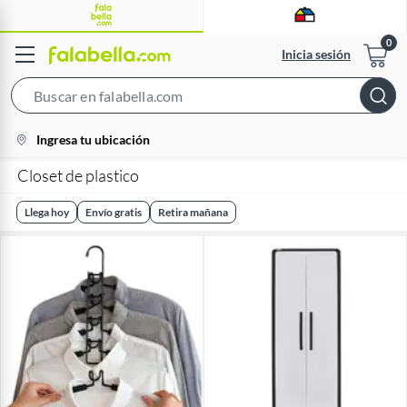
Inicia sesión
Search
Bar
location-
Ingresa tu ubicación
icon
Closet de plastico
Llega hoy
Envío gratis
Retira mañana