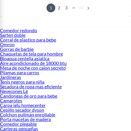
...
1
2
3
10
Comedor redondo
Sarten doble
Corral de plastico para bebe
Omron
Gorras de barbie
Chaquetas de tela para hombre
Bioaqua centella asiatica
Aire acondicionado de 18000 btu
Mesa de noche con cajon secreto
Pijamas para carros
Jardineras
Tenis negros para niña
Secadora de ropa mas eficiente
Nevecones Lg
Candongas de oro para bebe
Camarotes
Carpa iglu homecenter
Cepillo secador dyson
Colchon pullman enrollable
Porta macetas de madera
Comedor plegable
Carteras pequeñas