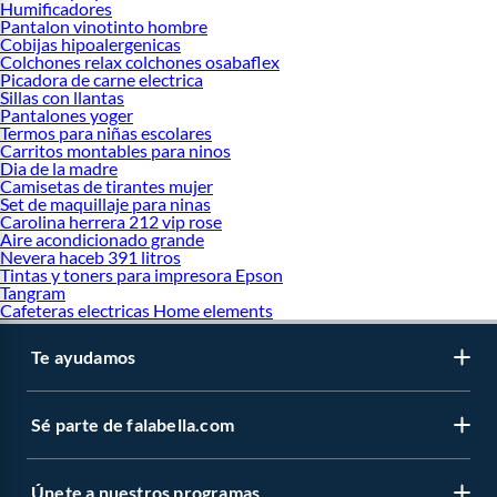
Humificadores
Pantalon vinotinto hombre
Cobijas hipoalergenicas
Colchones relax colchones osabaflex
Picadora de carne electrica
Sillas con llantas
Pantalones yoger
Termos para niñas escolares
Carritos montables para ninos
Dia de la madre
Camisetas de tirantes mujer
Set de maquillaje para ninas
Carolina herrera 212 vip rose
Aire acondicionado grande
Nevera haceb 391 litros
Tintas y toners para impresora Epson
Tangram
Cafeteras electricas Home elements
Te ayudamos
Sé parte de falabella.com
Únete a nuestros programas