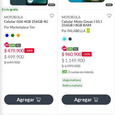
Envío
gratis
MOTOROLA
MOTOROLA
Celular G06 4GB 256GB 4G
Celular Moto Gmax I 5G I
256GB I 8GB RAM
Por Marketplace Ten
Por FALABELLA
$ 479.900
-26%
$ 960.900
-52%
$ 499.900
$ 1.149.900
$ 649.900
$ 1.999.900
3
cuotas sin interés
Llega mañana
Retira mañana
Agregar
Agregar