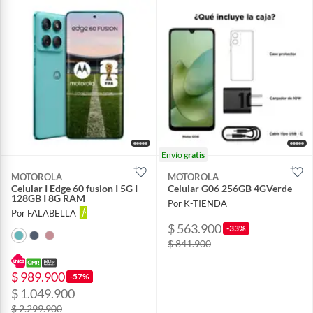
Envío
gratis
MOTOROLA
MOTOROLA
Celular I Edge 60 fusion I 5G I
Celular G06 256GB 4GVerde
128GB I 8G RAM
Por K-TIENDA
Por FALABELLA
$ 563.900
-33%
$ 841.900
$ 989.900
-57%
$ 1.049.900
$ 2.299.900