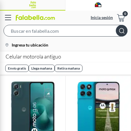
Inicia sesión
Search
Bar
location-
Ingresa tu ubicación
icon
Celular motorola antiguo
Envío gratis
Llega mañana
Retira mañana