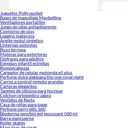
Juguetes Polly pocket
Bases de maquillaje Maybelline
Ventiladores portatiles
Juego de ollas antiadherente
Contorno de ojos
Leggins maternos
Aceite motul sintetico
Linternas potentes
Buzo de ropa
Materas para exteriores
Disfraces para adultos
Edredon infantil estrellas
Rompecabezas
Cargador de celular motorola e5 plus
Perfume dolce gabbana the one royal night
Carros a control remoto grandes
Carteras elegantes
Tapetes de silicona para hornear
Colchon ortopedico zabra
Vestidos de fiesta
Casa de niñas para jugar
Perfume perry ellis 360
Bioderma sensibio gel moussant 500 ml
Barra mancuerna
Roller skates
Maquinas de coser