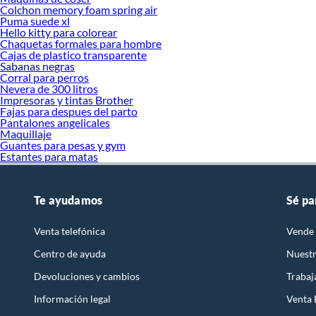
Colchon memory foam spring air
Puma suede xl
Hello kitty para colorear
Chaquetas formales para hombre
Cajas de plastico transparente
Sabanas negras
Corral para perros
Nevera de 300 litros
Impresoras y tintas Brother
Fajas para despues del parto
Pantalones angelicales
Maquillaje
Guantes para pesas y gym
Estantes para matas
Te ayudamos
Sé pa
Venta telefónica
Vende 
Centro de ayuda
Nuestr
Devoluciones y cambios
Trabaj
Información legal
Venta