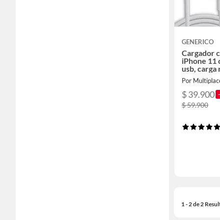
GENERICO
Cargador c
iPhone 11 c
usb, carga 
Por Multipla
$ 39.900
$ 59.900
1 - 2 de 2 Resu