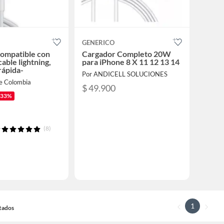
GENERICO
ompatible con
Cargador Completo 20W
able lightning,
para iPhone 8 X 11 12 13 14
rápida-
Por ANDICELL SOLUCIONES
ce Colombia
$ 49.900
-33%
(8)
1
ltados