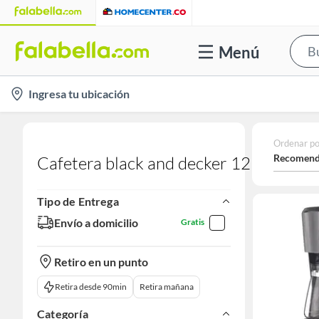
Menú
location-
Ingresa tu ubicación
icon
Ordenar po
Recomend
Cafetera black and decker 12 tazas
Tipo de Entrega
Envío a domicilio
Gratis
Retiro en un punto
Retira desde 90min
Retira mañana
Categoría