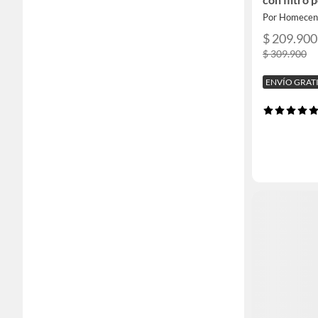
sistema de
Por Homecen
CM1331S-
$ 209.900
$ 309.900
ENVÍO GRAT