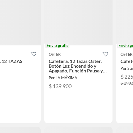
Envío
gratis
Envío
g
OSTER
OSTER
 12 TAZAS
Cafetera, 12 Tazas Oster,
Cafet
Botón Luz Encendido y
N
Por Sti
Apagado, Función Pausa y
Servir, Negro,
$ 22
Por LA MÁXIMA
$ 298.
$ 139.900