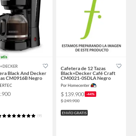
ratis
K+DECKER
Cafetera de 12 Tazas
era Black And Decker
Black+Decker Café Craft
zas CM0916B Negro
CM0021-0SDLA Negro
SERTEC
Por Homecenter
9.900
$ 139.900
-44%
$ 249.900
ENVÍO GRATIS
(9)