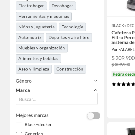
Electrohogar
Decohogar
Herramientas y máquinas
BLACK+DEC
Niños y juguetería
Tecnología
Cafetera 
Filtro Per
Automotriz
Deportes y aire libre
Sistema de
Vortice, 12
Muebles y organización
Por FALABE
CM1331S-
$ 209.900
Alimentos y bebidas
$ 309.900
Aseo y limpieza
Construcción
Retira desd
Pinturas
Música y pasatiempos
Género
Marca
Libros, papelería y celebraciones
Mejores marcas
Black+decker
Generico