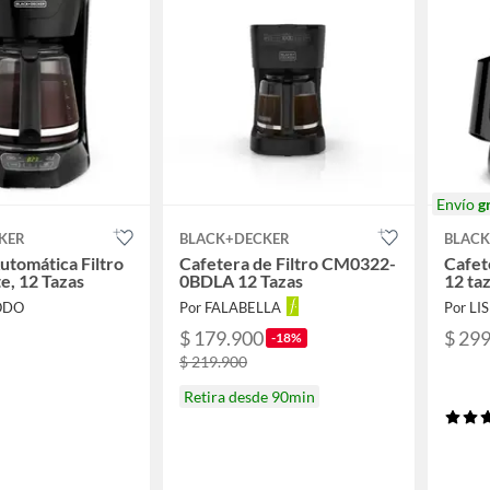
Envío
g
KER
BLACK+DECKER
BLAC
utomática Filtro
Cafetera de Filtro CM0322-
Cafet
, 12 Tazas
0BDLA 12 Tazas
12 ta
ODO
Por FALABELLA
Por LI
$ 179.900
$ 29
-18%
$ 219.900
Retira desde 90min