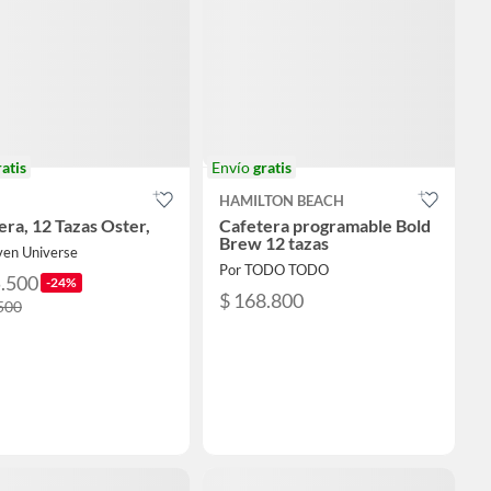
ratis
Envío
gratis
HAMILTON BEACH
era, 12 Tazas Oster,
Cafetera programable Bold
Brew 12 tazas
ven Universe
Por TODO TODO
5.500
-24%
$ 168.800
500