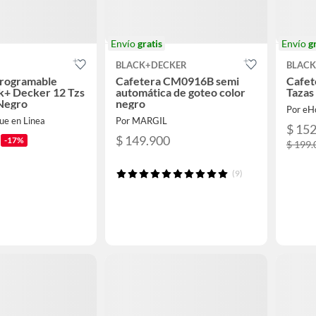
Envío
gratis
Envío
g
BLACK+DECKER
BLAC
Programable
Cafetera CM0916B semi
Cafet
ck+ Decker 12 Tzs
automática de goteo color
Tazas
Negro
negro
Por e
ue en Linea
Por MARGIL
$ 15
$ 149.900
-17%
$ 199.
(9)