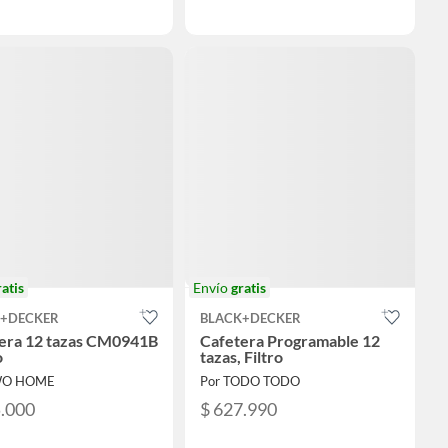
ratis
Envío
gratis
K+DECKER
BLACK+DECKER
era 12 tazas CM0941B
Cafetera Programable 12
o
tazas, Filtro
WO HOME
Por TODO TODO
5.000
$ 627.990