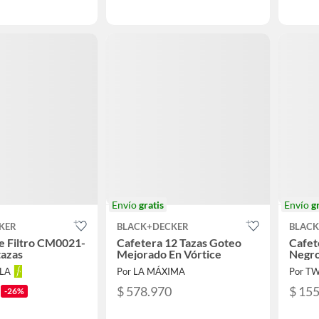
Envío
gratis
Envío
g
KER
BLACK+DECKER
BLAC
e Filtro CM0021-
Cafetera 12 Tazas Goteo
Cafet
tazas
Mejorado En Vórtice
Negr
LLA
Por LA MÁXIMA
Por T
$ 578.970
$ 15
-26%