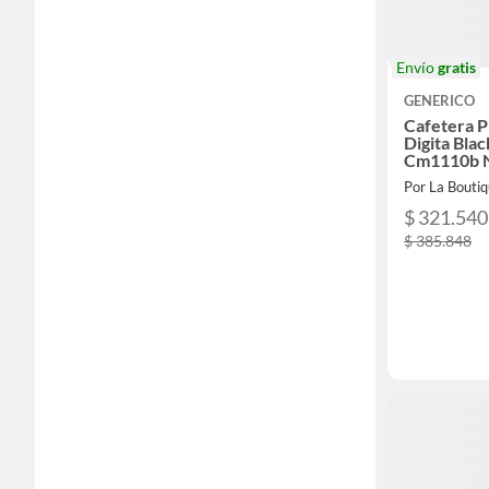
Envío
gratis
GENERICO
Cafetera 
Digita Bla
Cm1110b 
Por La Boutiq
$ 321.540
$ 385.848