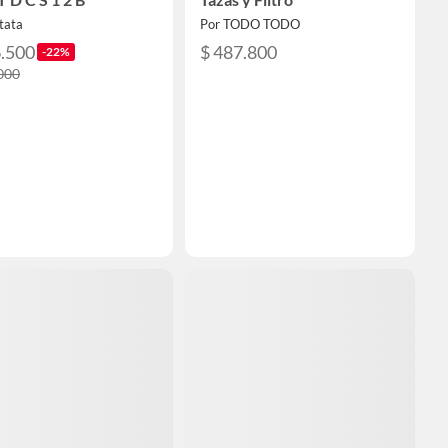
tata
Por TODO TODO
6.500
$ 487.800
-22%
000