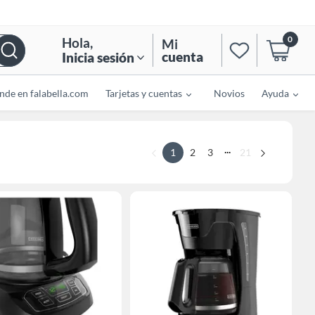
0
Hola
,
Mi
cuenta
Inicia sesión
nde en falabella.com
Tarjetas y cuentas
Novios
Ayuda
...
1
2
3
21