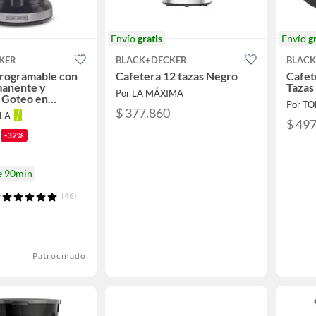
Envío
gratis
Envío
g
KER
BLACK+DECKER
BLAC
Programable con
Cafetera 12 tazas Negro
Cafet
manente y
Tazas 
Por LA MÁXIMA
 Goteo en
Por T
 Tazas,
$ 377.860
LLA
LA
$ 49
-32%
e 90min
(46)
Patrocinado