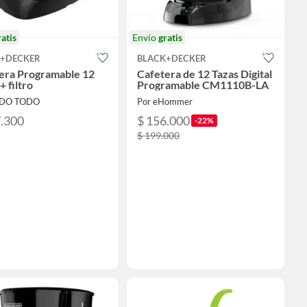
ratis
Envío
gratis
K+DECKER
BLACK+DECKER
era Programable 12
Cafetera de 12 Tazas Digital
+ filtro
Programable CM1110B-LA
ODO TODO
Por eHommer
7.300
$ 156.000
-22%
$ 199.000