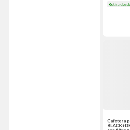
Retira desd
Cafetera 
BLACK+DE
con filtro