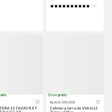
(46)
ratis
Envío
gratis
BLACK+DECKER
ERA 12 TAZAS R E F .
Cafetera Jarra de Vidrio12
T D C S 1 2 B
Tazas y Filtro