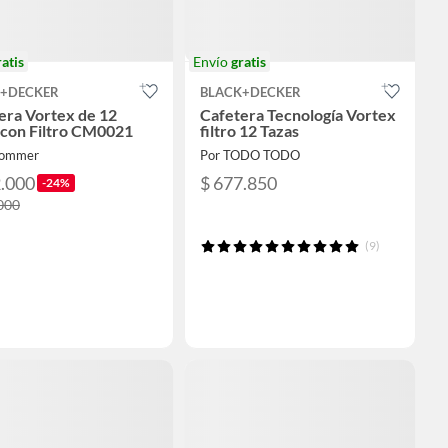
ratis
Envío
gratis
K+DECKER
BLACK+DECKER
era Vortex de 12
Cafetera Tecnología Vortex
 con Filtro CM0021
filtro 12 Tazas
Hommer
Por TODO TODO
2.000
$ 677.850
-24%
000
(9)