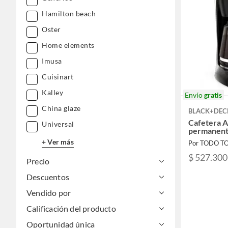
Hamilton beach
Oster
Home elements
Imusa
Cuisinart
Kalley
Envío
gratis
China glaze
BLACK+DEC
Cafetera A
Universal
permanente
+ Ver más
Por TODO T
$ 527.300
Precio
Descuentos
Vendido por
Calificación del producto
Oportunidad única