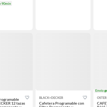
e 90min
Envío
g
BLACK+DECKER
OSTER
programable
CKER 12 tazas
Cafetera Programable con
CAFET
 permanente y
Filtro Permanente y
B V S 