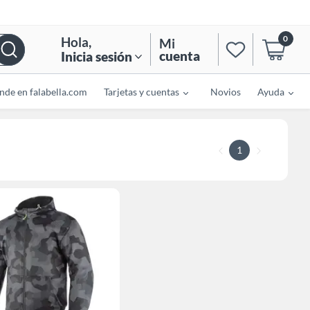
0
Hola
,
Mi
cuenta
Inicia sesión
nde en falabella.com
Tarjetas y cuentas
Novios
Ayuda
1