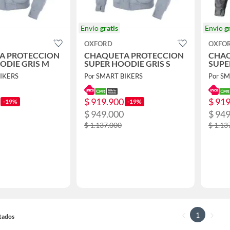
Envío
gratis
Envío
g
OXFORD
OXFO
A PROTECCION
CHAQUETA PROTECCION
CHAQ
ODIE GRIS M
SUPER HOODIE GRIS S
SUPE
BIKERS
Por SMART BIKERS
Por S
$ 919.900
$ 91
-19%
-19%
$ 949.000
$ 94
$ 1.137.000
$ 1.13
1
ltados