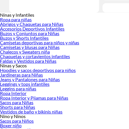
Ninas y Infantiles
Ropa para niñas
Abrigos y Chaquetas para Niñas
Accesorios Deportivos Infantiles
Buzos y Conjuntos para Niñas
Buzos y Shorts Infantiles
Camisetas deportivas para niños y niñas
Camisetas y blusas para Niñas
Chalecos y Sweaters niña
Chaquetas y cortavientos infantiles
Faldas y Vestidos para Niñas
Ninas y Sacos
Hoodies y sacos deportivos para niños
Jardineras para Niñas
Jeans y Pantalones para Niñas
Leggings y tops infantiles
Leggins para niñas
Ropa Interior
Ropa Interior y Pijamas para Niñas
Sacos para Niñas
Shorts para Niñas
Vestidos de baño y bikinis niñas
Nino y Ninos
Sacos para Niños
Boxer niño