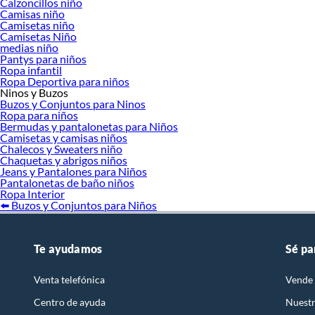
Calzoncillos niño
Camisas niño
Camisetas niño
Camisetas Niño
medias niño
Pantys para niños
Ropa infantil
Ropa Deportiva para niños
Ninos y Buzos
Buzos y Conjuntos para Ninos
Ropa para niños
Bermudas y pantalonetas para Niños
Camisetas y camisas niños
Chalecos y Sweaters niño
Chaquetas y abrigos niños
Jeans y Pantalones para Niños
Pantalonetas de baño niños
Ropa Interior
⬅️ Buzos y Conjuntos para Niños
Te ayudamos
Sé pa
Venta telefónica
Vende 
Centro de ayuda
Nuestr