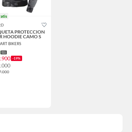
ratis
RD
UETA PROTECCION
R HOODIE CAMO S
MART BIKERS
9.900
-19%
9.000
7.000