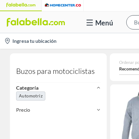
Menú
location-
Ingresa tu ubicación
icon
Ordenar po
Recomend
Buzos para motociclistas
Categoría
Automotriz
Precio