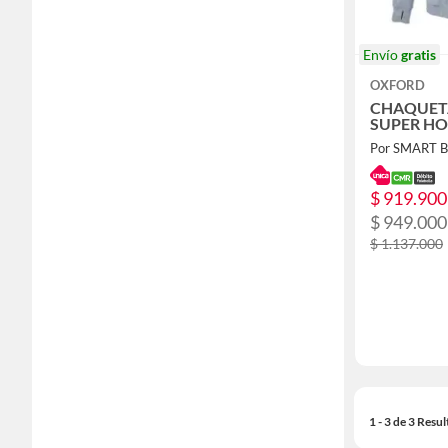
Envío
gratis
OXFORD
CHAQUET
SUPER HO
Por SMART 
$ 919.900
$ 949.000
$ 1.137.000
1 - 3 de 3 Resu