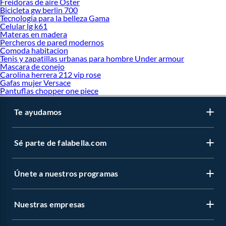
Freidoras de aire Oster
Bicicleta gw berlin 700
Tecnologia para la belleza Gama
Celular lg k61
Materas en madera
Percheros de pared modernos
Comoda habitacion
Tenis y zapatillas urbanas para hombre Under armour
Mascara de conejo
Carolina herrera 212 vip rose
Gafas mujer Versace
Pantuflas chopper one piece
Te ayudamos
Sé parte de falabella.com
Únete a nuestros programas
Nuestras empresas