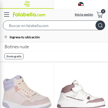
Inicia sesión
Search
Bar
location-
Ingresa tu ubicación
icon
Botines nude
Envío gratis