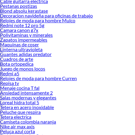
Cable guitarra electrica
Pestanas postizas
Blond absolu kerastase
Decoracion navideña para oficinas de trabajo
Relojes de moda para hombre Mulco
Redmi note 12 pro 5g
Camara canon g7x
Polivitaminas y minerales
Zapatos impermeables
Maquinas de coser
Linterna ultravioleta
Guantes adidas predator
Cuadros de arte
Bota ortopedica
Juego de monos locos
Redmi a5
Relojes de moda para hombre Curren
Repisa tv
Menaje cocina T fal
Ansiedad intensamente 2
Salas modernas y elegantes
Loreal hidra total 5
Tetera en acero inoxidable
Peluche que respira
Tetera electrica
Camiseta colombia naranja
Nike air max axis
Peluca azul corta