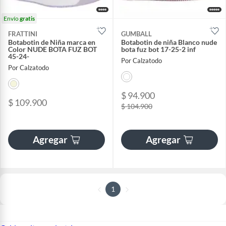
Envío
gratis
FRATTINI
GUMBALL
Botabotin de Niña marca en
Botabotin de niña Blanco nude
Color NUDE BOTA FUZ BOT
bota fuz bot 17-25-2 inf
45-24-
Por Calzatodo
Por Calzatodo
$ 94.900
$ 109.900
$ 104.900
Agregar
Agregar
1