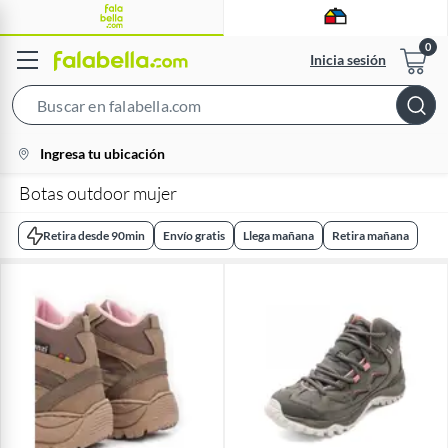
Inicia sesión
Search
Bar
location-
Ingresa tu ubicación
icon
Botas outdoor mujer
Retira desde 90min
Envío gratis
Llega mañana
Retira mañana