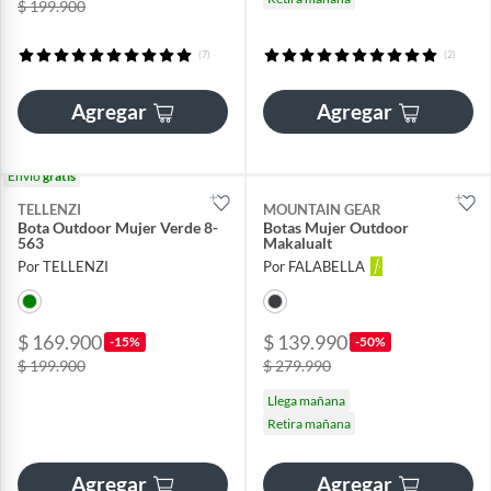
$ 199.900
(7)
(2)
Agregar
Agregar
Envío
gratis
TELLENZI
MOUNTAIN GEAR
Bota Outdoor Mujer Verde 8-
Botas Mujer Outdoor
563
Makalualt
Por TELLENZI
Por FALABELLA
$ 169.900
$ 139.990
-15%
-50%
$ 199.900
$ 279.990
Llega mañana
Retira mañana
Agregar
Agregar