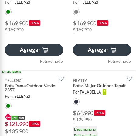
Por TELLENZI
Por TELLENZI
$ 169.900
$ 169.900
-15%
-15%
$ 199.900
$ 199.900
Agregar
Agregar
Patrocinado
Patrocinado
Envío
gratis
TELLENZI
FRATTA
Bota Dama Outdoor Verde
Botas Mujer Outdoor Tepalt
2357
Por FALABELLA
Por TELLENZI
$ 64.990
-50%
$ 129.990
$ 121.990
-39%
Llega mañana
$ 135.900
Retira mañana