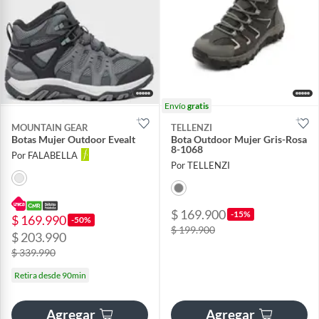
Envío
gratis
MOUNTAIN GEAR
TELLENZI
Botas Mujer Outdoor Evealt
Bota Outdoor Mujer Gris-Rosa
8-1068
Por FALABELLA
Por TELLENZI
$ 169.900
-15%
$ 169.990
-50%
$ 199.900
$ 203.990
$ 339.990
Retira desde 90min
Agregar
Agregar