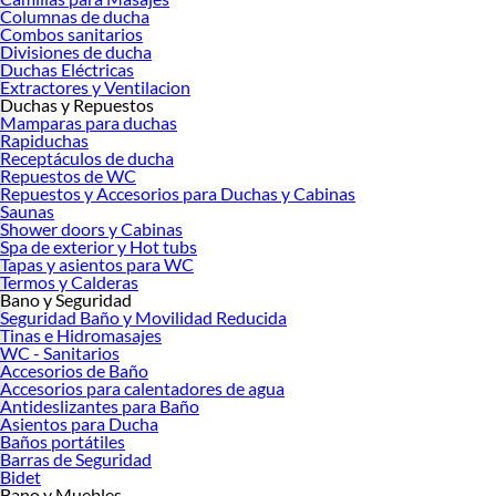
Columnas de ducha
Combos sanitarios
Divisiones de ducha
Duchas Eléctricas
Extractores y Ventilacion
Duchas y Repuestos
Mamparas para duchas
Rapiduchas
Receptáculos de ducha
Repuestos de WC
Repuestos y Accesorios para Duchas y Cabinas
Saunas
Shower doors y Cabinas
Spa de exterior y Hot tubs
Tapas y asientos para WC
Termos y Calderas
Bano y Seguridad
Seguridad Baño y Movilidad Reducida
Tinas e Hidromasajes
WC - Sanitarios
Accesorios de Baño
Accesorios para calentadores de agua
Antideslizantes para Baño
Asientos para Ducha
Baños portátiles
Barras de Seguridad
Bidet
Bano y Muebles