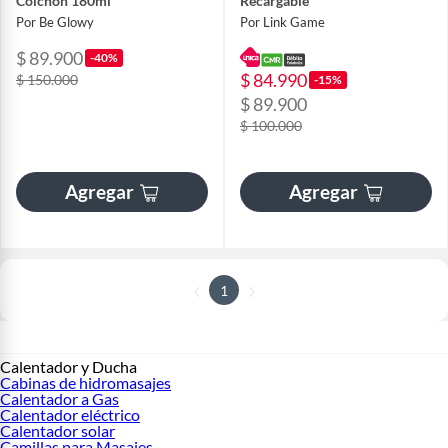
Colchón 180ml
Recargable
Por Be Glowy
Por Link Game
$ 89.900
-40%
$ 84.990
$ 150.000
-15%
$ 89.900
$ 100.000
Agregar
Agregar
1
Calentador y Ducha
Cabinas de hidromasajes
Calentador a Gas
Calentador eléctrico
Calentador solar
Camillas para Masajes