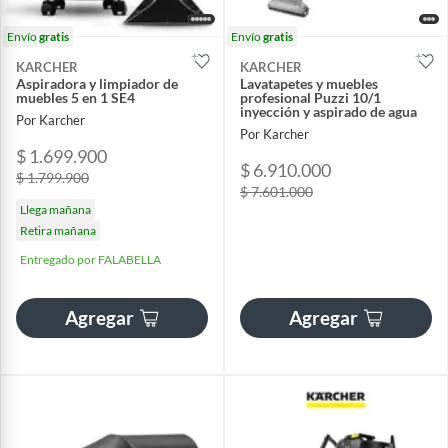
Envío
gratis
Envío
gratis
KARCHER
KARCHER
Aspiradora y limpiador de
Lavatapetes y muebles
muebles 5 en 1 SE4
profesional Puzzi 10/1
inyección y aspirado de agua
Por Karcher
Por Karcher
$ 1.699.900
$ 6.910.000
$ 1.799.900
$ 7.601.000
Llega mañana
Retira mañana
Entregado por FALABELLA
Agregar
Agregar