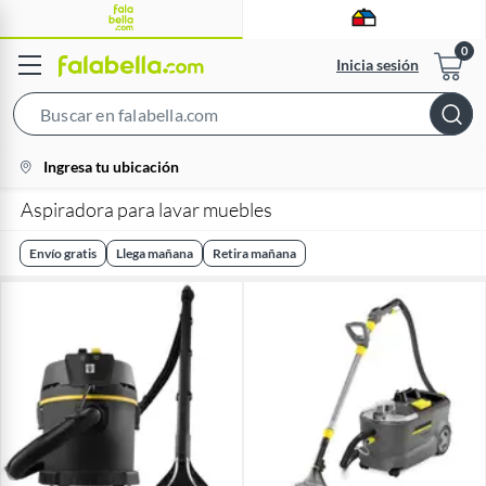
Inicia sesión
Search
Bar
location-
Ingresa tu ubicación
icon
Aspiradora para lavar muebles
Envío gratis
Llega mañana
Retira mañana