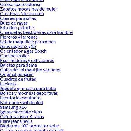
Girasol para colorear
Zapatos mocasines de mujer
Creatinas Muscletech
Cojines para sillas
Buzo de rayas
Edredon peluche
Chaquetas beisboleras para hombre
Floreros y jarrones
Set de maquillaje para ninas
Asus rog strix g15
Calentador a gas Bosch
Cortinas roller
Exprimidores y extractores
Baletas para dama
Gafas de sol maui jim variados
Original penguin
Cuadros de frutas
Hieleras
Juguete gimnasio para bebe
Bolsos y mochilas deportivas
Escritorio esquinero
Nintendo switch oled
Samsung a16
Igora chocolate claro
Cafetera oster 4 tazas
Flare jeans levi s
Bioderma 100 protector solar
Carros a control remoto de drift