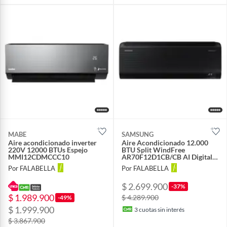
MABE
SAMSUNG
Aire acondicionado inverter
Aire Acondicionado 12.000
220V 12000 BTUs Espejo
BTU Split WindFree
MMI12CDMCCC10
AR70F12D1CB/CB AI Digital
Inverter Black Edition
Por FALABELLA
Por FALABELLA
$ 2.699.900
-37%
$ 1.989.900
$ 4.289.900
-49%
$ 1.999.900
3
cuotas sin interés
$ 3.867.900