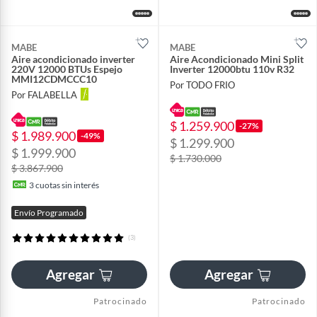
MABE
MABE
Aire acondicionado inverter
Aire Acondicionado Mini Split
220V 12000 BTUs Espejo
Inverter 12000btu 110v R32
MMI12CDMCCC10
Por TODO FRIO
Por FALABELLA
$ 1.259.900
-27%
$ 1.989.900
-49%
$ 1.299.900
$ 1.999.900
$ 1.730.000
$ 3.867.900
3
cuotas sin interés
Envío Programado
(3)
Agregar
Agregar
Patrocinado
Patrocinado