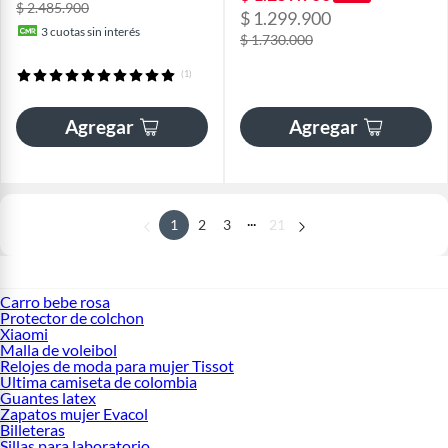
$ 2.485.900
$ 1.299.900
3
cuotas sin interés
$ 1.730.000
(1)
Agregar
Agregar
...
1
2
3
21
Carro bebe rosa
Protector de colchon
Xiaomi
Malla de voleibol
Relojes de moda para mujer Tissot
Ultima camiseta de colombia
Guantes latex
Zapatos mujer Evacol
Billeteras
Sillas para laboratorio