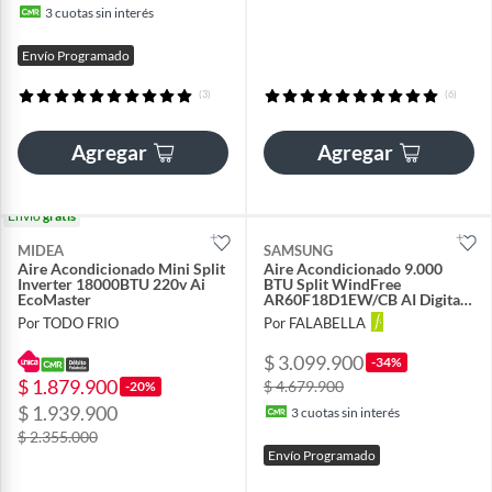
3
cuotas sin interés
Envío Programado
(3)
(6)
Agregar
Agregar
Envío
gratis
MIDEA
SAMSUNG
Aire Acondicionado Mini Split
Aire Acondicionado 9.000
Inverter 18000BTU 220v Ai
BTU Split WindFree
EcoMaster
AR60F18D1EW/CB AI Digital
Inverter Blanco
Por TODO FRIO
Por FALABELLA
$ 3.099.900
-34%
$ 1.879.900
$ 4.679.900
-20%
$ 1.939.900
3
cuotas sin interés
$ 2.355.000
Envío Programado