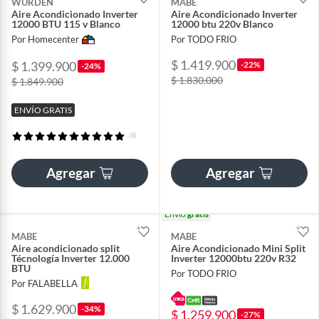
WURDEN
MABE
Aire Acondicionado Inverter
Aire Acondicionado Inverter
12000 BTU 115 v Blanco
12000 btu 220v Blanco
Por Homecenter
Por TODO FRIO
$ 1.419.900
$ 1.399.900
-22%
-24%
$ 1.830.000
$ 1.849.900
ENVÍO GRATIS
(8)
Agregar
Agregar
Envío
gratis
MABE
MABE
Aire acondicionado split
Aire Acondicionado Mini Split
Técnología Inverter 12.000
Inverter 12000btu 220v R32
BTU
Por TODO FRIO
Por FALABELLA
$ 1.629.900
-34%
$ 1.259.900
-27%