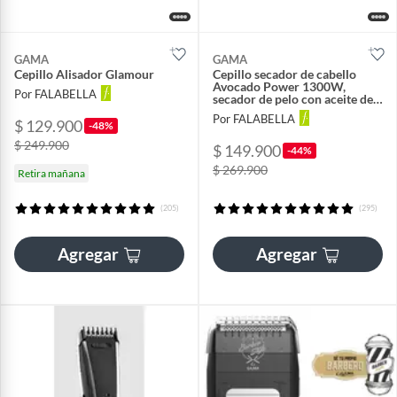
GAMA
GAMA
Cepillo Alisador Glamour
Cepillo secador de cabello
Avocado Power 1300W,
Por FALABELLA
secador de pelo con aceite de
aguacate y 3 temperaturas
Por FALABELLA
$ 129.900
-48%
$ 249.900
$ 149.900
-44%
$ 269.900
Retira mañana
(205)
(295)
Agregar
Agregar