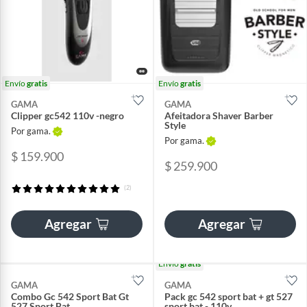
Envío
gratis
Envío
gratis
GAMA
GAMA
Clipper gc542 110v -negro
Afeitadora Shaver Barber
Style
Por gama.
Por gama.
$ 159.900
$ 259.900
(2)
Agregar
Agregar
Envío
gratis
GAMA
GAMA
Combo Gc 542 Sport Bat Gt
Pack gc 542 sport bat + gt 527
527 Sport Bat
sport bat - 110v