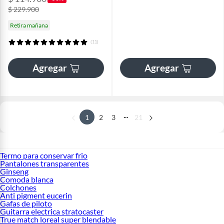
$ 229.900
Retira mañana
(11)
Agregar
Agregar
...
1
2
3
21
Termo para conservar frio
Pantalones transparentes
Ginseng
Comoda blanca
Colchones
Anti pigment eucerin
Gafas de piloto
Guitarra electrica stratocaster
True match loreal super blendable