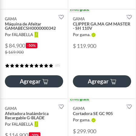
Envío
gratis
GAMA
GAMA
Máquina de Afeitar
CLIPPER GA.MA GM MASTER
GAMABECSH0000000342
- SH 110V
Por FALABELLA
Por gama.
$ 84.900
$ 119.900
-50%
$ 169.900
(65)
Agregar
Agregar
Envío
gratis
GAMA
GAMA
Afeitadora Inalámbrica
Cortadora SE GC 905
Recargable G-BLADE
Por gama.
Por FALABELLA
$ 299.900
$ 114.900
-50%