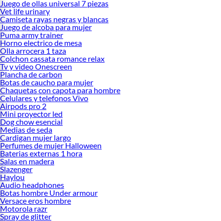
Juego de ollas universal 7 piezas
Vet life urinary
Camiseta rayas negras y blancas
Juego de alcoba para mujer
Puma army trainer
Horno electrico de mesa
Olla arrocera 1 taza
Colchon cassata romance relax
Tv y video Onescreen
Plancha de carbon
Botas de caucho para mujer
Chaquetas con capota para hombre
Celulares y telefonos Vivo
Airpods pro 2
Mini proyector led
Dog chow esencial
Medias de seda
Cardigan mujer largo
Perfumes de mujer Halloween
Baterias externas 1 hora
Salas en madera
Slazenger
Haylou
Audio headphones
Botas hombre Under armour
Versace eros hombre
Motorola razr
Spray de glitter