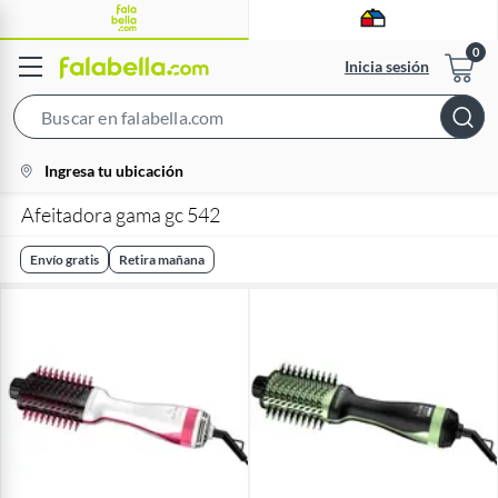
Inicia sesión
Search
Bar
location-
Ingresa tu ubicación
icon
Afeitadora gama gc 542
Envío gratis
Retira mañana