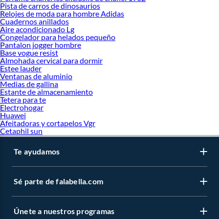
Pista de carros de dinosaurios
Relojes de moda para hombre Adidas
Cuadernos anillados
Aire acondicionado Lg
Congelador para helados pequeño
Pantalon jogger hombre
Base vogue resist
Almohada cervical para dormir
Estee lauder
Ventanas de aluminio
Medias de gallina
Estante de almacenamiento
Tetera para te
Electrohogar
Huawei
Afeitadoras y cortapelos Vgr
Cetaphil sun
Te ayudamos
Sé parte de falabella.com
Únete a nuestros programas