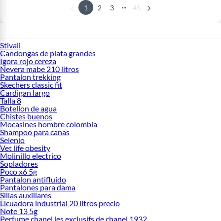
...
1
2
3
45
Stivali
Candongas de plata grandes
Igora rojo cereza
Nevera mabe 210 litros
Pantalon trekking
Skechers classic fit
Cardigan largo
Talla 8
Botellon de agua
Chistes buenos
Mocasines hombre colombia
Shampoo para canas
Selenio
Vet life obesity
Molinillo electrico
Sopladores
Poco x6 5g
Pantalon antifluido
Pantalones para dama
Sillas auxiliares
Licuadora industrial 20 litros precio
Note 13 5g
Perfume chanel les exclusifs de chanel 1932