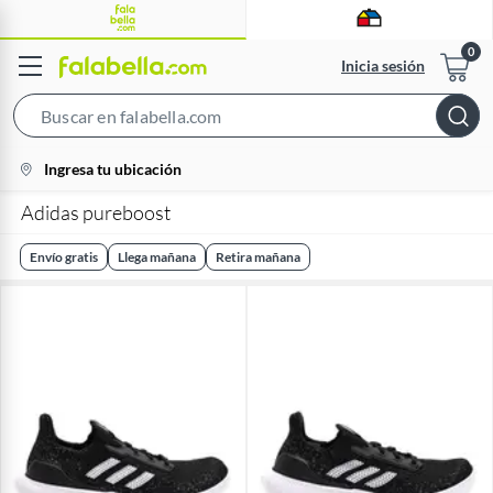
Inicia sesión
Search
Bar
location-
Ingresa tu ubicación
icon
Adidas pureboost
Envío gratis
Llega mañana
Retira mañana