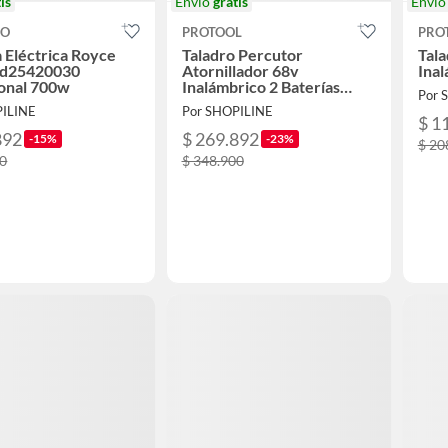
is
Envío
gratis
Enví
CO
PROTOOL
PRO
a Eléctrica Royce
Taladro Percutor
Tala
Fd25420030
Atornillador 68v
Inal
ional 700w
Inalámbrico 2 Baterías
Por 
Brushless + OBSEQUIO
PILINE
Por SHOPILINE
$ 1
892
$ 269.892
-15%
-23%
$ 20
00
$ 348.900