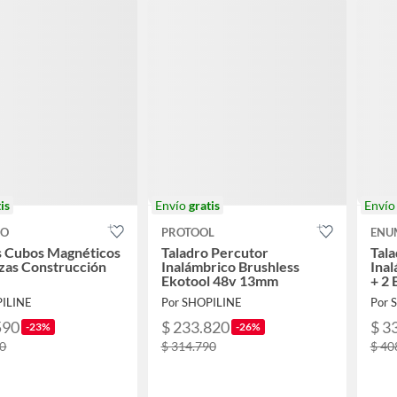
is
Envío
gratis
Enví
CO
PROTOOL
ENU
s Cubos Magnéticos
Taladro Percutor
Tala
zas Construcción
Inalámbrico Brushless
Inal
Ekotool 48v 13mm
+ 2 
Acc
PILINE
Por SHOPILINE
Por 
590
$ 233.820
$ 3
-23%
-26%
00
$ 314.790
$ 40