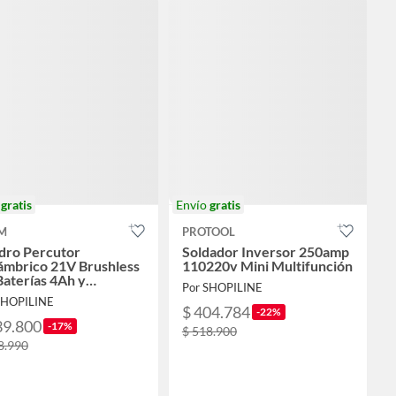
o
gratis
Envío
gratis
M
PROTOOL
dro Percutor
Soldador Inversor 250amp
ámbrico 21V Brushless
110220v Mini Multifunción
Baterías 4Ah y
Por SHOPILINE
esorios
SHOPILINE
$ 404.784
-22%
39.800
-17%
$ 518.900
8.990