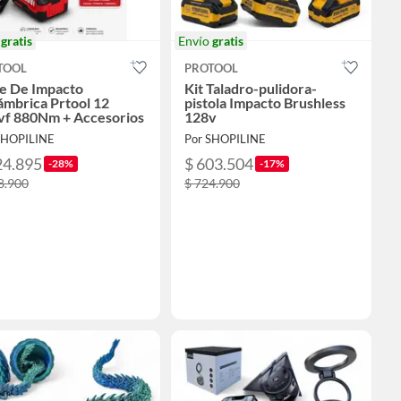
o
gratis
Envío
gratis
TOOL
PROTOOL
ve De Impacto
Kit Taladro-pulidora-
ámbrica Prtool 12
pistola Impacto Brushless
vf 880Nm + Accesorios
128v
SHOPILINE
Por SHOPILINE
24.895
$ 603.504
-28%
-17%
8.900
$ 724.900