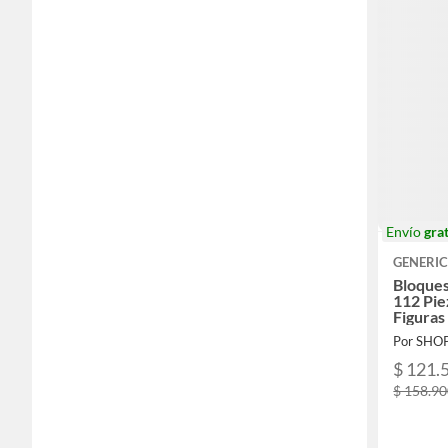
Envío
grat
GENERI
Bloque
112 Pie
Figuras
Por SHO
$ 121.
$ 158.9