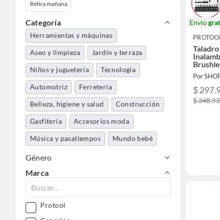
Retira mañana
Categoría
Envío
grat
Herramientas y máquinas
PROTOO
Taladro
Aseo y limpieza
Jardín y terraza
Inalamb
Brushle
Niños y juguetería
Tecnología
Por SHO
Automotriz
Ferretería
$ 297.
$ 348.9
Belleza, higiene y salud
Construcción
Gasfitería
Accesorios moda
Música y pasatiempos
Mundo bebé
Electrohogar
Género
Marca
Protool