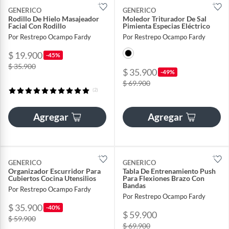
GENERICO
GENERICO
Rodillo De Hielo Masajeador
Moledor Triturador De Sal
Facial Con Rodillo
Pimienta Especias Eléctrico
Por Restrepo Ocampo Fardy
Por Restrepo Ocampo Fardy
$ 19.900
-45%
$ 35.900
$ 35.900
-49%
$ 69.900
(2)
Agregar
Agregar
GENERICO
GENERICO
Organizador Escurridor Para
Tabla De Entrenamiento Push
Cubiertos Cocina Utensilios
Para Flexiones Brazo Con
Bandas
Por Restrepo Ocampo Fardy
Por Restrepo Ocampo Fardy
$ 35.900
-40%
$ 59.900
$ 59.900
$ 69.900