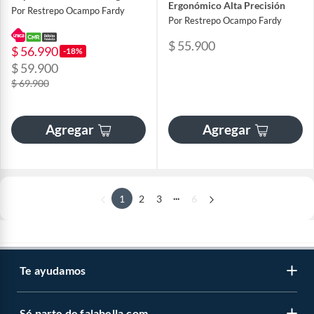
Ergonómico Alta Precisión
Por Restrepo Ocampo Fardy
Por Restrepo Ocampo Fardy
$ 55.900
$ 56.990
-18%
$ 59.900
$ 69.900
Agregar
Agregar
...
1
2
3
6
Te ayudamos
Sé parte de falabella.com