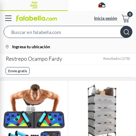
Inicia sesión
Search
Bar
location-
Ingresa tu ubicación
icon
Restrepo Ocampo Fardy
Resultados
(
278
)
Envío gratis