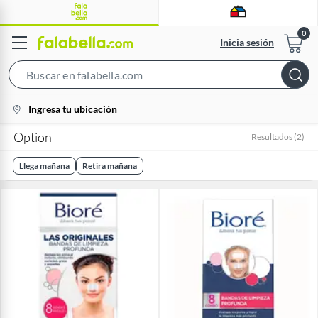
Inicia sesión
Search
Bar
location-
Ingresa tu ubicación
icon
Option
Resultados
(
2
)
Llega mañana
Retira mañana