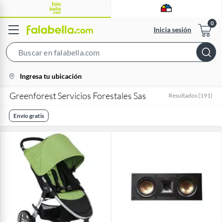
Inicia sesión
Search
Bar
location-
Ingresa tu ubicación
icon
Greenforest Servicios Forestales Sas
Resultados
(
191
)
Envío gratis