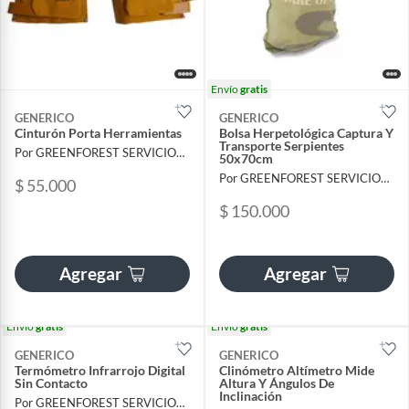
Envío
gratis
GENERICO
GENERICO
Cinturón Porta Herramientas
Bolsa Herpetológica Captura Y
Transporte Serpientes
Por GREENFOREST SERVICIOS FORESTALES SAS
50x70cm
Por GREENFOREST SERVICIOS FORESTALES SAS
$ 55.000
$ 150.000
Agregar
Agregar
Envío
gratis
Envío
gratis
GENERICO
GENERICO
Termómetro Infrarrojo Digital
Clinómetro Altímetro Mide
Sin Contacto
Altura Y Ángulos De
Inclinación
Por GREENFOREST SERVICIOS FORESTALES SAS