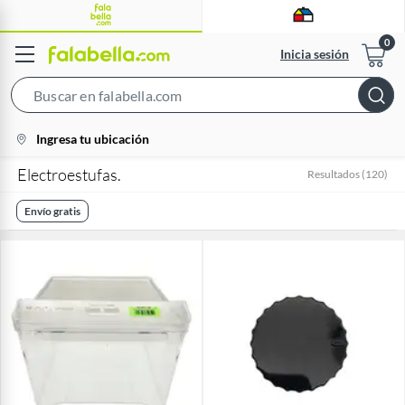
Inicia sesión
Search
Bar
location-
Ingresa tu ubicación
icon
Electroestufas.
Resultados
(
120
)
Envío gratis