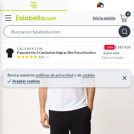
Inicia sesión
S
e
$
183.920
-20%
a
CALVIN KLEIN
Paquete De 3 Camisetas Negras Slim Para Hombre
$
229.900
r
5.0
(1)
Patrocinado
c
h
Home
Deportes y aire libre - Ropa deportiva
Ropa deportiva hombre
Revisa nuestras
políticas de privacidad
y
de
cookies
B
C
Aceptar cookies
e
a
r
r
r
a
r