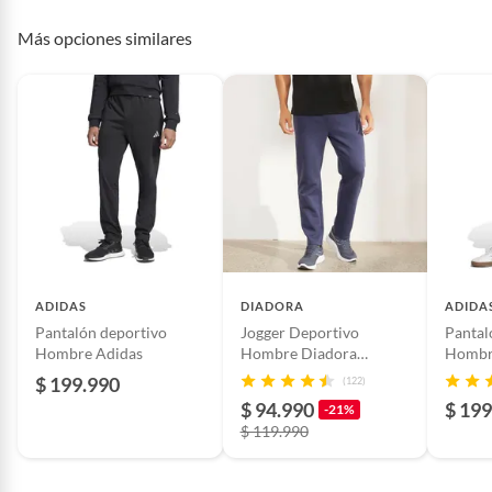
Género
Hombre
Más opciones similares
Tecnología del
No aplica
material
ADIDAS
DIADORA
ADIDA
Pantalón deportivo
Jogger Deportivo
Pantal
Hombre Adidas
Hombre Diadora
Hombr
Lifestyle
$ 199.990
(122)
$ 94.990
$ 199
-21%
$ 119.990