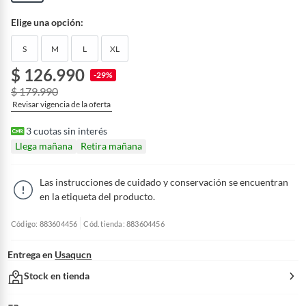
Elige una opción:
S
M
L
XL
$ 126.990
-29%
$ 179.990
Revisar vigencia de la oferta
3
cuotas sin interés
Llega mañana
Retira mañana
Las instrucciones de cuidado y conservación se encuentran
en la etiqueta del producto.
Código: 883604456
Cód. tienda: 883604456
Entrega en
Usaqucn
Stock en tienda