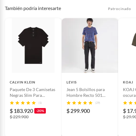
También podría interesarte
Patrocinado
CALVIN KLEIN
LEVIS
KOAJ
Paquete De 3 Camisetas
Jean 5 Bolsillos para
KOAJ 
Negras Slim Para
Hombre Recto 501
oscura
Hombre
Largo 32 Levis
manga
(1)
(29)
$ 183.920
$ 299.900
$ 17.
-20%
$ 229.900
$ 29.9