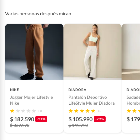
Varias personas después miran
NIT
900017447
Restricciones de uso
No aplica
Incluye
1
Modelo
PA.M.NSTOP.W26
NIKE
DIADORA
DIADO
Jogger Mujer Lifestyle
Pantalón Deportivo
Sudade
País de origen
China
Nike
LifeStyle Mujer Diadora
Hombr
Lifesty
(1)
(1)
Composición
51%poliéster 25%modal
$ 182.590
$ 105.990
$ 179
-51%
-29%
15%Algodón 9%elastano
$ 369.990
$ 149.990