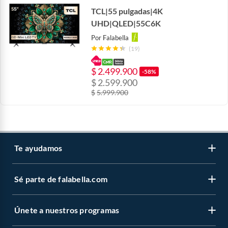
TCL|55 pulgadas|4K
UHD|QLED|55C6K
Por
Falabella
(19)
$
2.499.900
-58%
$
2.599.900
$
5.999.900
Te ayudamos
Sé parte de falabella.com
Venta telefónica
Centro de ayuda
Únete a nuestros programas
Vende en falabella.com
Devoluciones y cambios