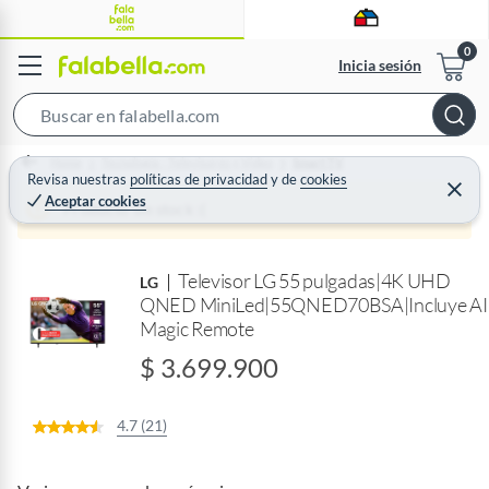
Inicia sesión
S
e
Home
Tecnología - Televisores y Video
Smart TV
a
Revisa nuestras
políticas de privacidad
y
de
cookies
C
Aceptar cookies
r
e
Producto sin stock :(
r
c
r
a
h
r
Televisor LG 55 pulgadas|4K UHD
B
LG
QNED MiniLed|55QNED70BSA|Incluye AI
a
Magic Remote
r
$ 3.699.900
4.7 (21)