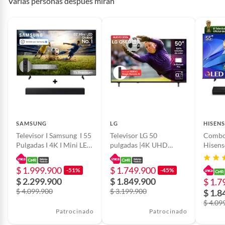
Varias personas después miran
SAMSUNG
LG
HISENS
Televisor I Samsung I 55
Televisor LG 50
Combo 
Pulgadas I 4K I Mini LED
pulgadas |4K UHD
Hisens
I 75H + BARRA
QNED Mini LED
Pulgad
|50QNED70BSA
55Q6QV
$ 1.999.900
$ 1.749.900
-51%
-45%
|Incluye AI Magic
Sonid
$ 2.299.900
$ 1.849.900
$ 1.7
Remote
$ 4.099.900
$ 3.199.900
$ 1.8
$ 4.09
Patrocinado
Patrocinado