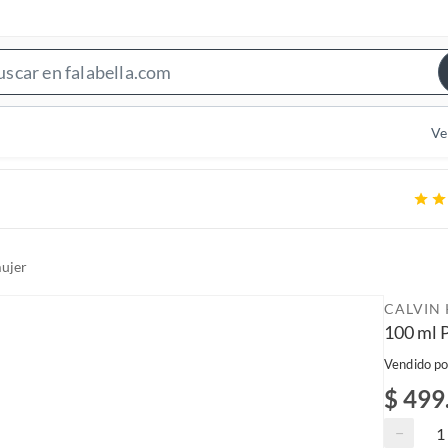
S
e
a
Ve
r
c
h
B
a
ujer
r
CALVIN 
100 ml P
Vendido po
$ 499
−