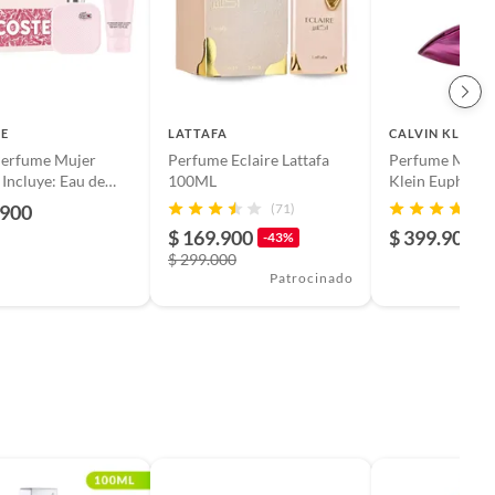
E
LATTAFA
CALVIN KLEIN
Perfume Mujer
Perfume Eclaire Lattafa
Perfume Mujer
 Incluye: Eau de
100ML
Klein Euphoria
e 50 ml + 100 ml
de parfum
.900
(71)
$ 169.900
$ 399.900
-43%
$ 299.000
Patrocinado