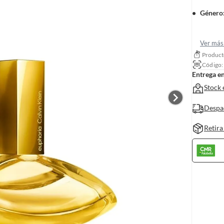
Género
Ver más 
Producto
Código
Entrega e
Stock 
Despa
Retira