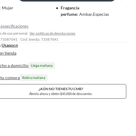
:
Mujer
Fragancia
perfume
:
Ambar,Especias
especificaciones
 de uso personal.
Ver políticas de devoluciones
: 73587041
Cód. tienda: 73587041
n
Usaqucn
en tienda
cho a domicilio
Llega mañana
 tu compra
Retira mañana
¿AÚN NO TIENES TU CMR?
Ábrela ahora y obtén $45.000 de descuento.