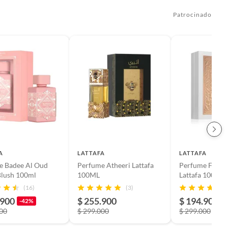
Patrocinado
A
LATTAFA
LATTAFA
e Badee Al Oud
Perfume Atheeri Lattafa
Perfume Fakha
Blush 100ml
100ML
Lattafa 100ml
(16)
(3)
.900
$ 255.900
$ 194.900
-42%
-
000
$ 299.000
$ 299.000