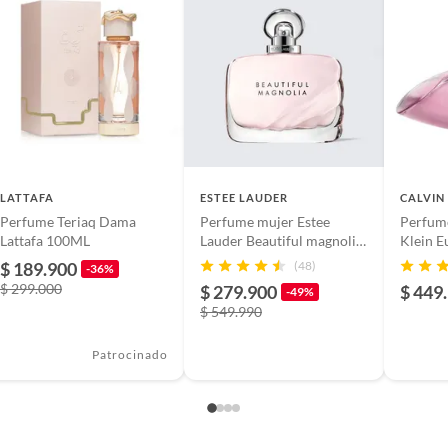
ciones de uso del fabricante.
6701960
8470-26CO
LATTAFA
ESTEE LAUDER
CALVIN
Perfume Teriaq Dama
Perfume mujer Estee
Perfum
Lattafa 100ML
Lauder Beautiful magnolia
Klein E
100 ml Eau toilette
de Toile
$ 189.900
(48)
-36%
$ 299.000
$ 279.900
$ 449
-49%
$ 549.990
Patrocinado