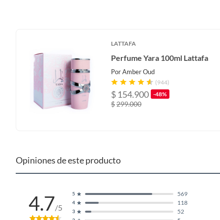
LATTAFA
Perfume Yara 100ml Lattafa
Por
Amber Oud
(944)
$
154.900
-48%
$
299.000
Opiniones de este producto
569
5
4.7
Ficha técnica:
118
4
/5
52
3