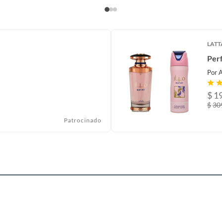
LATT
Per
Por
$
1
$
30
Patrocinado