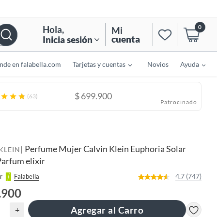
0
Hola
,
Mi
cuenta
Inicia sesión
nde en falabella.com
Tarjetas y cuentas
Novios
Ayuda
$
699.900
(63)
Patrocinado
Perfume Mujer Calvin Klein Euphoria Solar
|
KLEIN
arfum elixir
4.7 (747)
r
Falabella
.900
Agregar al Carro
+