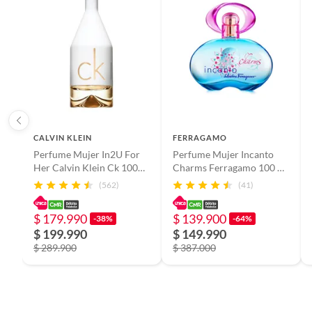
instruc
Modelo
361630
País de origen
España
Registro sanitario
NSOC4
CALVIN KLEIN
FERRAGAMO
Perfume Mujer In2U For
Perfume Mujer Incanto
Her Calvin Klein Ck 100
Charms Ferragamo 100 ml
ml Eau de Toilette
Género
Eau de Toilette
Mujer
(562)
(41)
$ 179.990
$ 139.900
-38%
-64%
$ 199.990
$ 149.990
$ 289.900
$ 387.000