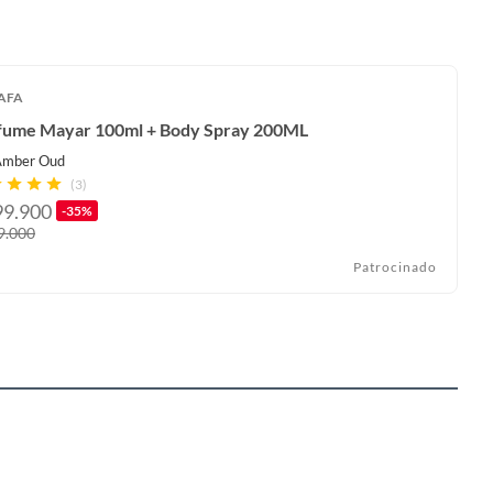
AFA
fume Mayar 100ml + Body Spray 200ML
Amber Oud
(3)
99.900
-35%
9.000
Patrocinado