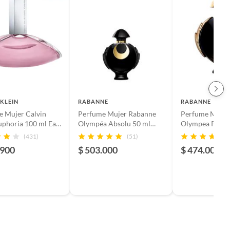
 KLEIN
RABANNE
RABANNE
e Mujer Calvin
Perfume Mujer Rabanne
Perfume Mujer
uphoria 100 ml Eau
Olympéa Absolu 50 ml
Olympea Parfu
tte
Parfum
Eau de parfum
(431)
(51)
.900
$ 503.000
$ 474.000