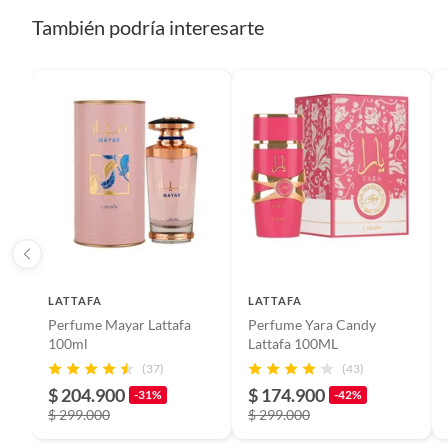
También podría interesarte
LATTAFA
LATTAFA
Perfume Mayar Lattafa
Perfume Yara Candy
100ml
Lattafa 100ML
(37)
(43)
$ 204.900
$ 174.900
-31%
-42%
$ 299.000
$ 299.000