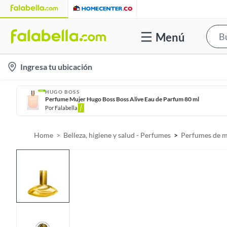
Menú
l
Ingresa tu ubicación
o
c
HUGO BOSS
Perfume Mujer Hugo Boss Boss Alive Eau de Parfum 80 ml
a
Por
Falabella
t
i
Home
Belleza, higiene y salud - Perfumes
Perfumes de m
o
n
-
i
c
o
n