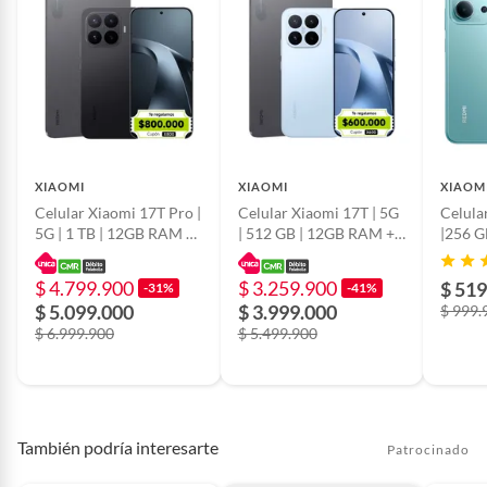
temperaturas extremas. Usar
24 Meses.
fundas protectoras. Cargar con
Información Adicional
cargadores originales.
La memoria interna y la RAM disponibles para el usuario
Actualizar software
dependen del sistema operativo y las aplicaciones
regularmente. Usar según su
precargadas.
propósito original. Revisar las
instrucciones de uso del
fabricante.
XIAOMI
XIAOMI
XIAOM
Celular Xiaomi 17T Pro |
Celular Xiaomi 17T | 5G
Celula
5G | 1 TB | 12GB RAM +
| 512 GB | 12GB RAM +
|256 
Capacidad de
256 GB
Tablet
Tablet
almacenamiento
$ 4.799.900
$ 3.259.900
$ 519
-31%
-41%
$ 5.099.000
$ 3.999.000
$ 999.
$ 6.999.900
$ 5.499.900
Capacidad de la
7000 mAh/80W
batería (en mAh)
Tamaño de la pantalla
6,75
También podría interesarte
Patrocinado