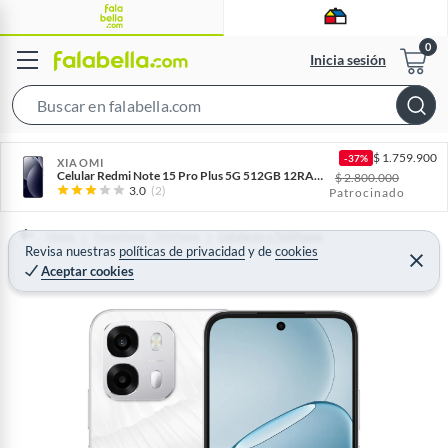
Inicia sesión
S
e
$
1.759.900
-37%
a
XIAOMI
Celular Redmi Note 15 Pro Plus 5G 512GB 12RAM - Negro
$
2.800.000
r
3.0
(2)
Patrocinado
c
h
Home
Tecnología - Telefonía
Celulares y Teléfonos
Revisa nuestras
políticas de privacidad
y
de
cookies
B
C
Aceptar cookies
e
a
r
r
r
a
r