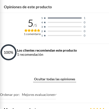
Características de la
LCD
pantalla
Opiniones de este producto
1
5
5
País de origen
China
0
4
/5
0
3
0
2
1
comentario
0
1
Garantía del
24 Meses
proveedor
Los clientes recomiendan este producto
100
%
1
recomendación
Generación
4G
Memoria expandible
1TB
Ocultar todas las opiniones
Memoria RAM
6GB
Ordenar por:
Mejores evaluaciones
Material
Varios