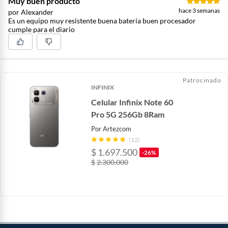
Muy buen producto
hace 3 semanas
por Alexander
Sistema operativo
Android 15
Es un equipo muy resistente buena batería buen procesador
cumple para el diario
específico
Ranura para SIM
Double SIM
Patrocinado
INFINIX
Sistema operativo
Android
Celular Infinix Note 60
Pro 5G 256Gb 8Ram
Incluye cargador
Sí
Por
Artezcom
(12)
$
1.697.500
-26%
Procesador específico
Snapdragon 685
$
2.300.000
txt
Resistente al agua
IP69 (Protegido polvo, agua
alta presión y alta temperatura)