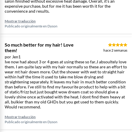
salon finished without excessive heat damage. Overall, it’s an
expensive purchase, but for me it has been worth it for the
convenience and results.
Mostrar traducción
Publicado originalmente en
Dyson
So much better for my hair! Love
them!
hace 2 semanas
por Jen1
Ive now had about 3 or 4 goes at using these so far..I absoultely love
them. I am quite lazy with my hair normally so these are an effort to
wear mt hair down more. Out the shower with wet to straight hair
within half the time it used to take me blow drying and
straightening separately. It leaves my hair in much better condition
than before. I've still to find my favourite product to help with a bit
of static/frizz but just bought wow dream coat so should give a
lovely shine once activated with the heat. I dont find them heavy at
all, bulkier than my old GHDs but you get used to them quickly.
Would recommend.
Alisado de mojado a seco, con aire. Sin placas calientes.
Mostrar traducción
Publicado originalmente en
Dyson
Sin daños por calor. El potente flujo de aire dirigido
alisa y peina el cabello. Alisa de mojado a seco para