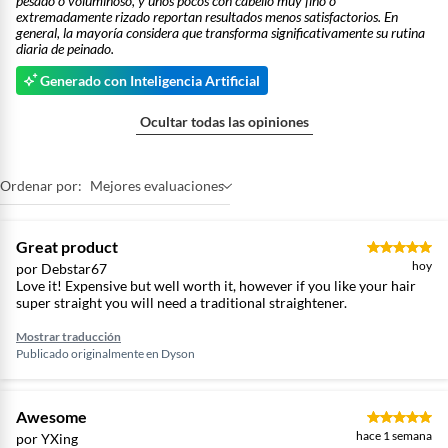
pesado o voluminoso, y unos pocos con cabello muy fino o
extremadamente rizado reportan resultados menos satisfactorios. En
general, la mayoría considera que transforma significativamente su rutina
diaria de peinado.
Generado con Inteligencia Artificial
Ocultar todas las opiniones
Ordenar por:
Mejores evaluaciones
Great product
hoy
por Debstar67
Love it! Expensive but well worth it, however if you like your hair
Función de bloqueo
super straight you will need a traditional straightener.
Desliza el botón para bloquear y desbloquear los brazos de la
Mostrar traducción
Publicado originalmente en
Dyson
máquina. Utilízala con los brazos bloqueados para presecar
suavemente el cabello y crear volumen desde la raíz.
Awesome
hace 1 semana
por YXing