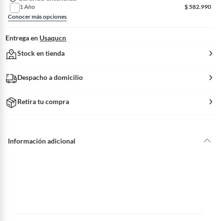
1 Año
$
582.990
Conocer más opciones
Entrega en
Usaqucn
Stock en tienda
Despacho a domicilio
Retira tu compra
Información adicional