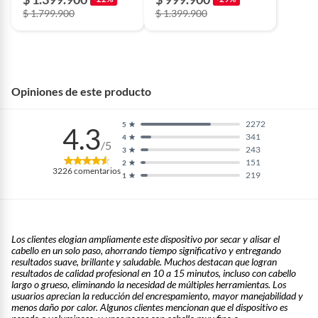
Garantía del
2 años
Plancha | Alisa, Seca,
HD440BK
$ 1.799.900
$ 1.399.900
Riza y Ondula | Color
proveedor
Oro
Niveles de
3
temperatura
Opiniones de este producto
Potencia
1600
2272
5
4.3
341
4
/5
243
3
151
2
Número de
3
3226
comentarios
219
1
velocidades
Pantalla LCD
La pantalla en color de alta definición muestra los ajustes de
Los clientes elogian ampliamente este dispositivo por secar y alisar el
cabello en un solo paso, ahorrando tiempo significativo y entregando
ráfaga de aire y temperatura para facilitar la consulta
resultados suave, brillante y saludable. Muchos destacan que logran
durante el peinado.
resultados de calidad profesional en 10 a 15 minutos, incluso con cabello
largo o grueso, eliminando la necesidad de múltiples herramientas. Los
usuarios aprecian la reducción del encrespamiento, mayor manejabilidad y
menos daño por calor. Algunos clientes mencionan que el dispositivo es