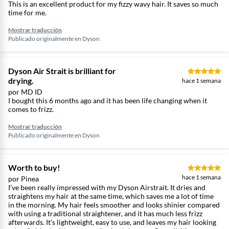
This is an excellent product for my fizzy wavy hair. It saves so much
time for me.
Mostrar traducción
Publicado originalmente en
Dyson
Dyson Air Strait is brilliant for
drying.
hace 1 semana
por MD ID
I bought this 6 months ago and it has been life changing when it
comes to frizz.
Mostrar traducción
Publicado originalmente en
Dyson
Autopausa
Worth to buy!
Después de tres segundos de inactividad, la secadora se
hace 1 semana
por Pinea
detiene automáticamente para ahorrar energía entre
I’ve been really impressed with my Dyson Airstrait. It dries and
pasadas. Basta con mover la máquina para reiniciar la ráfaga
straightens my hair at the same time, which saves me a lot of time
de aire.
in the morning. My hair feels smoother and looks shinier compared
with using a traditional straightener, and it has much less frizz
afterwards. It’s lightweight, easy to use, and leaves my hair looking