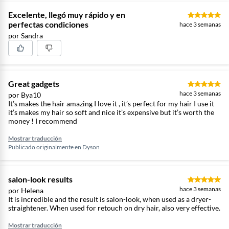
simplificar tu rutina. Para un acabado liso natural.
Excelente, llegó muy rápido y en
Desliza el botón para bloquear y desbloquear los
perfectas condiciones
hace 3 semanas
brazos de la máquina. Utilízalo con los brazos
por Sandra
bloqueados para presecar suavemente el cabello y
crear volumen desde la raíz. Dyson Airstrait™ funciona
en todos los ángulos. Secciona tu cabello con las pinzas
Great gadgets
Dyson y trabaja metódicamente alrededor de la cabeza
hace 3 semanas
por Bya10
para obtener los mejores resultados. Fija tu peinado en
It’s makes the hair amazing I love it , it’s perfect for my hair I use it
su sitio con el modo frío. Diseñado para favorecer que
it’s makes my hair so soft and nice it’s expensive but it’s worth the
los enlaces del cabello permanezcan en su nuevo lugar
money ! I recommend
Producto ambientado, solo incluye productos especificados
Mostrar traducción
en la descripción. Para cambios o devoluciones te invitamos
Publicado originalmente en
Dyson
a leer nuestras políticas
AQUÍ
salon-look results
hace 3 semanas
por Helena
It is incredible and the result is salon-look, when used as a dryer-
straightener. When used for retouch on dry hair, also very effective.
Mostrar traducción