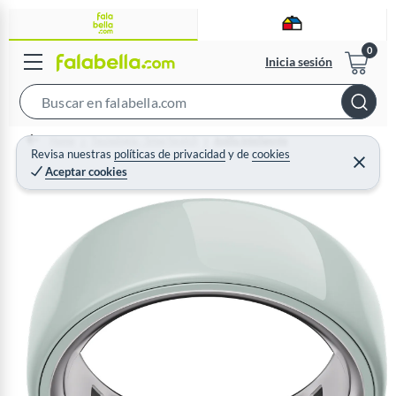
Inicia sesión
S
e
Home
Tecnología - Smartwatch
Anillo Inteligente
a
Revisa nuestras
políticas de privacidad
y
de
cookies
C
Aceptar cookies
r
e
r
c
r
a
h
r
B
a
r