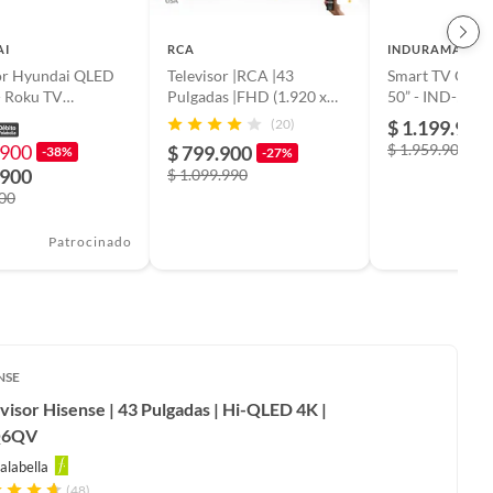
AI
RCA
INDURAMA
sor Hyundai QLED
Televisor |RCA |43
Smart TV QLED
- Roku TV
Pulgadas |FHD (1.920 x
50” - IND-50U
3258QR
1.080) |LED |R43M-F4G
UHD- Google 
(20)
$ 1.199.900
.900
$ 1.959.900
$ 799.900
-38%
-27%
.900
$ 1.099.990
900
Patrocinado
NSE
visor Hisense | 43 Pulgadas | Hi-QLED 4K |
Q6QV
alabella
(48)