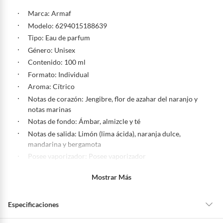
Marca: Armaf
Modelo: 6294015188639
Tipo: Eau de parfum
Género: Unisex
Contenido: 100 ml
Formato: Individual
Aroma: Cítrico
Notas de corazón: Jengibre, flor de azahar del naranjo y
notas marinas
Notas de fondo: Ámbar, almizcle y té
Notas de salida: Limón (lima ácida), naranja dulce,
mandarina y bergamota
Posee vaporizador: Posee vaporizador
Producto libre de: Parabenos
Mostrar Más
Testeado en animales: No testeado en animales
¿Qué incluye?: ARMAF ODYSSEY LIMONI 100ML EDP
Especificaciones
Registro INVIMA: NSOC37574-25CO
Hecho en: Emiratos Árabes Unidos