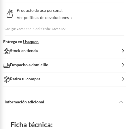
Producto de uso personal.
Ver políticas de devoluciones
V
e
r
p
o
Código: 73244427
Cód. tienda: 73244427
l
í
t
i
c
a
Entrega en
Usaqucn
s
d
e
Stock en tienda
d
e
v
o
l
u
c
Despacho a domicilio
i
o
n
e
s
Retira tu compra
Información adicional
Ficha técnica: