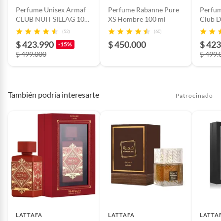
Perfume Unisex Armaf
Perfume Rabanne Pure
Perfum
Cantidad contenida
100
CLUB NUIT SILLAG 100
XS Hombre 100 ml
Club D
en el empaque
ml Eau de parfum
Ml Eau
(52)
(60)
$ 423.990
$ 450.000
$ 423
-15%
$ 499.000
$ 499.
Restricciones de uso
No aplicar sobre piel irritada o
lesionada. Evitar contacto con
ojos y mucosas. Mantener lejos
del fuego y fuentes de calor. No
También podría interesarte
Patrocinado
ingerir. Mantener fuera del
alcance de niños. Revisar las
instrucciones de uso del
fabricante.
Modelo
6294015188639
País de origen
Emiratos Árabes Unidos
LATTAFA
LATTAFA
LATTA