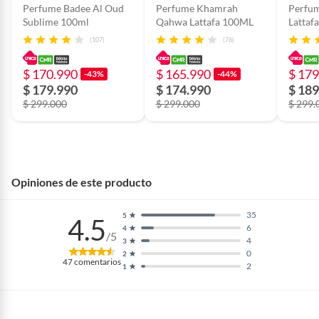
Registro sanitario
NSOC37574-25CO
Perfume Badee Al Oud
Perfume Khamrah
Perfum
Sublime 100ml
Qahwa Lattafa 100ML
Lattaf
(107)
(76)
Género
Unisex
$ 170.990
$ 165.990
$ 179
-43%
-44%
$ 179.990
$ 174.990
$ 189
Notas aromáticas
Limón (lima ácida), naranja
$ 299.000
$ 299.000
$ 299.
dulce, mandarina, bergamota,
jengibre, flor de azahar del
naranjo, notas marinas, ámbar,
almizcle y té
Opiniones de este producto
Tipo
Eau de parfum
35
5
4.5
6
4
/5
4
3
0
2
47
comentarios
2
1