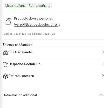
Llega mañana
Retira mañana
Producto de uso personal.
Ver políticas de devoluciones
V
e
r
p
o
Código: 73244426
Cód. tienda: 73244426
l
í
t
i
c
a
Entrega en
Usaqucn
s
d
e
Stock en tienda
d
e
v
o
l
u
c
Despacho a domicilio
i
o
n
e
s
Retira tu compra
Información adicional