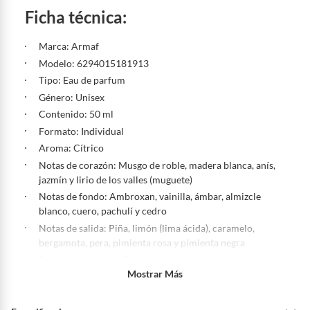
Ficha técnica:
Marca: Armaf
Modelo: 6294015181913
Tipo: Eau de parfum
Género: Unisex
Contenido: 50 ml
Formato: Individual
Aroma: Cítrico
Notas de corazón: Musgo de roble, madera blanca, anís,
jazmín y lirio de los valles (muguete)
Notas de fondo: Ambroxan, vainilla, ámbar, almizcle
blanco, cuero, pachulí y cedro
Notas de salida: Piña, limón (lima ácida), caramelo,
bergamota, pera, pimienta rosa y pimienta negra
Posee vaporizador: Posee vaporizador
Mostrar Más
Producto libre de: Parabenos
Testeado en animales: No testeado en animales