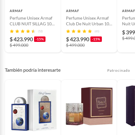
lesionada. Evitar contacto con
ojos y mucosas. Mantener lejos
ARMAF
ARMAF
ARMA
del fuego y fuentes de calor. No
Perfume Unisex Armaf
Perfume Unisex Armaf
Perfu
ingerir. Mantener fuera del
CLUB NUIT SILLAG 100
Club De Nuit Urban 100
Nuit U
alcance de niños. Revisar las
ml Eau de parfum
Ml Eau De Parfum
Unisex
$ 399
(52)
(61)
instrucciones de uso del
$ 499.
$ 423.990
$ 423.990
-15%
-15%
fabricante.
$ 499.000
$ 499.000
Modelo
6294015181913
También podría interesarte
Patrocinado
País de origen
Emiratos Árabes Unidos
Registro sanitario
NSOC37774-25CO
Género
Unisex
Notas aromáticas
Piña, limón (lima ácida),