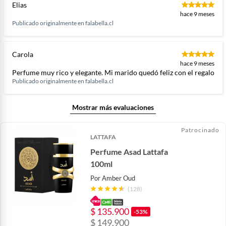
Elias
hace 9 meses
Publicado originalmente en
falabella.cl
Carola
hace 9 meses
Perfume muy rico y elegante. Mi marido quedó feliz con el regalo
Publicado originalmente en
falabella.cl
Mostrar más evaluaciones
Patrocinado
LATTAFA
Perfume Asad Lattafa
100ml
Por
Amber Oud
(128)
$
135.900
-53%
$
149.900