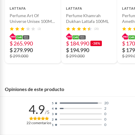
caramelo, bergamota, pera,
LATTAFA
LATTAFA
LATTA
pimienta rosa, pimienta negra,
Perfume Art Of
Perfume Khamrah
Perfum
musgo de roble, madera blanca,
Universe Unisex 100ML
Dukhan Lattafa 100ML
Ameth
anís, jazmín, lirio de los valles
Lattafa
(2)
(20)
(muguete), ambroxan, vainilla,
ámbar, almizcle blanco, cuero,
$ 265.990
$ 184.990
$ 170
-38%
pachulí, cedro
$ 279.990
$ 194.990
$ 179
$ 299.000
$ 299.000
$ 299.
Tipo
Eau de parfum
Opiniones de este producto
20
5
4.9
2
4
/5
0
3
0
2
22
comentarios
0
1